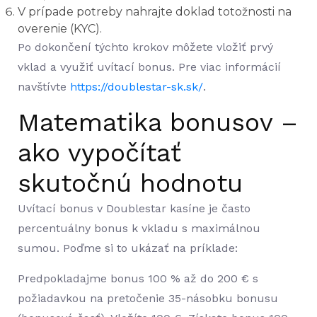
V prípade potreby nahrajte doklad totožnosti na
overenie (KYC).
Po dokončení týchto krokov môžete vložiť prvý
vklad a využiť uvítací bonus. Pre viac informácií
navštívte
https://doublestar-sk.sk/
.
Matematika bonusov –
ako vypočítať
skutočnú hodnotu
Uvítací bonus v Doublestar kasíne je často
percentuálny bonus k vkladu s maximálnou
sumou. Poďme si to ukázať na príklade:
Predpokladajme bonus 100 % až do 200 € s
požiadavkou na pretočenie 35-násobku bonusu