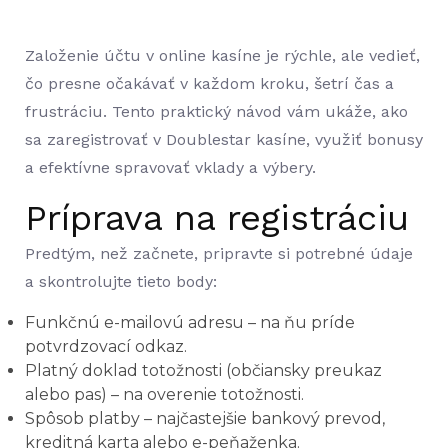
Založenie účtu v online kasíne je rýchle, ale vedieť,
čo presne očakávať v každom kroku, šetrí čas a
frustráciu. Tento praktický návod vám ukáže, ako
sa zaregistrovať v Doublestar kasíne, využiť bonusy
a efektívne spravovať vklady a výbery.
Príprava na registráciu
Predtým, než začnete, pripravte si potrebné údaje
a skontrolujte tieto body:
Funkčnú e-mailovú adresu – na ňu príde
potvrdzovací odkaz.
Platný doklad totožnosti (občiansky preukaz
alebo pas) – na overenie totožnosti.
Spôsob platby – najčastejšie bankový prevod,
kreditná karta alebo e-peňaženka.