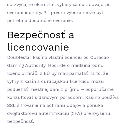
sú zvyčajne okamžité, výbery sa spracúvajú po
overení identity. Pri prvom výbere môže byť
potrebné dodatočné overenie.
Bezpečnosť a
licencovanie
Doublestar kasíno vlastní licenciu od Curacao
Gaming Authority. Hoci ide o medzinárodnú
licenciu, hráči z EÚ by mali pamätať na to, že
výhry z kasín s curacajskou licenciou môžu
podliehať miestnej dani z príjmu – odporúčame
konzultovať s daňovým poradcom. Kasíno používa
SSL šifrovanie na ochranu údajov a ponúka
dvojfaktorovú autentifikáciu (2FA) pre zvýšenú
bezpečnosť.