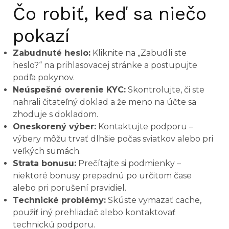
Čo robiť, keď sa niečo
pokazí
Zabudnuté heslo:
Kliknite na „Zabudli ste
heslo?“ na prihlasovacej stránke a postupujte
podľa pokynov.
Neúspešné overenie KYC:
Skontrolujte, či ste
nahrali čitateľný doklad a že meno na účte sa
zhoduje s dokladom.
Oneskorený výber:
Kontaktujte podporu –
výbery môžu trvať dlhšie počas sviatkov alebo pri
veľkých sumách.
Strata bonusu:
Prečítajte si podmienky –
niektoré bonusy prepadnú po určitom čase
alebo pri porušení pravidiel.
Technické problémy:
Skúste vymazať cache,
použiť iný prehliadač alebo kontaktovať
technickú podporu.