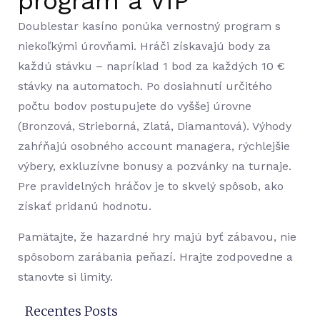
program a VIP
Doublestar kasíno ponúka vernostný program s
niekoľkými úrovňami. Hráči získavajú body za
každú stávku – napríklad 1 bod za každých 10 €
stávky na automatoch. Po dosiahnutí určitého
počtu bodov postupujete do vyššej úrovne
(Bronzová, Strieborná, Zlatá, Diamantová). Výhody
zahŕňajú osobného account managera, rýchlejšie
výbery, exkluzívne bonusy a pozvánky na turnaje.
Pre pravidelných hráčov je to skvelý spôsob, ako
získať pridanú hodnotu.
Pamätajte, že hazardné hry majú byť zábavou, nie
spôsobom zarábania peňazí. Hrajte zodpovedne a
stanovte si limity.
Recentes Posts