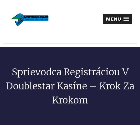
MENU
Sprievodca Registráciou V
Doublestar Kasíne – Krok Za
Krokom