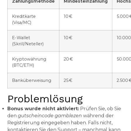
Zahlungsmethode
Mindesteinzahlung
Höchs
Kreditkarte
10 €
5.000 
(Visa/MC)
E-Wallet
10 €
10.000
(Skrill/Neteller)
Kryptowährung
20 €
50.000
(BTC/ETH)
Banküberweisung
25 €
2.500 
Problemlösung
Bonus wurde nicht aktiviert:
Prüfen Sie, ob Sie
den
gutscheincode gamblezen
während der
Registrierung eingegeben haben. Falls nicht,
kontaktieren Sie den Support – manchmal kann