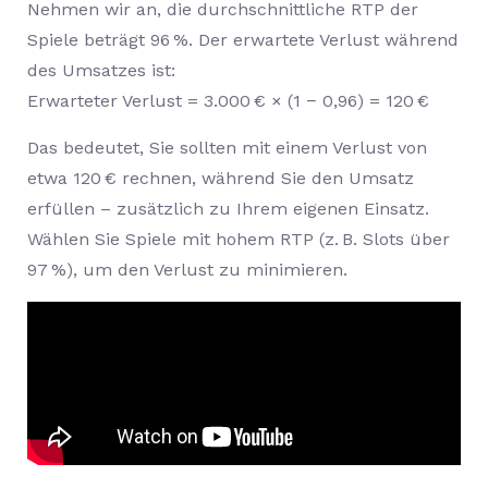
Nehmen wir an, die durchschnittliche RTP der
Spiele beträgt 96 %. Der erwartete Verlust während
des Umsatzes ist:
Erwarteter Verlust = 3.000 € × (1 − 0,96) = 120 €
Das bedeutet, Sie sollten mit einem Verlust von
etwa 120 € rechnen, während Sie den Umsatz
erfüllen – zusätzlich zu Ihrem eigenen Einsatz.
Wählen Sie Spiele mit hohem RTP (z. B. Slots über
97 %), um den Verlust zu minimieren.