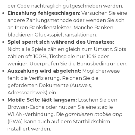
der Code nachträglich gutgeschrieben werden.
Einzahlung fehlgeschlagen:
Versuchen Sie eine
andere Zahlungsmethode oder wenden Sie sich
an Ihren Bankdienstleister. Manche Banken
blockieren Glücksspieltransaktionen.
Spiel sperrt sich während des Umsatzes:
Nicht alle Spiele zählen gleich zum Umsatz. Slots
zählen oft 100 %, Tischspiele nur 10 % oder
weniger. Überprüfen Sie die Bonusbedingungen.
Auszahlung wird abgelehnt:
Möglicherweise
fehlt die Verifizierung. Reichen Sie die
geforderten Dokumente (Ausweis,
Adressnachweis) ein.
Mobile Seite lädt langsam:
Löschen Sie den
Browser-Cache oder nutzen Sie eine stabile
WLAN-Verbindung. Die
gamblezen mobile app
(PWA) kann auch auf dem Startbildschirm
installiert werden.