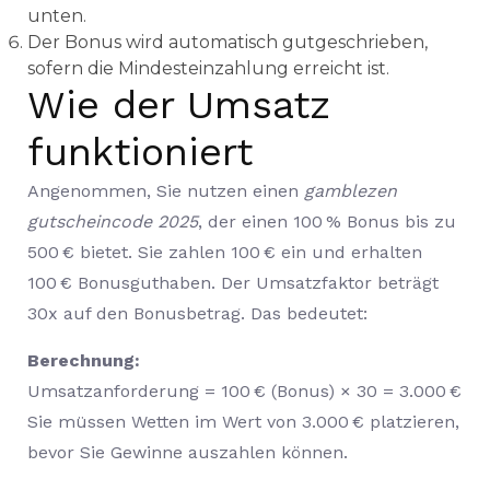
unten.
Der Bonus wird automatisch gutgeschrieben,
sofern die Mindesteinzahlung erreicht ist.
Wie der Umsatz
funktioniert
Angenommen, Sie nutzen einen
gamblezen
gutscheincode 2025
, der einen 100 % Bonus bis zu
500 € bietet. Sie zahlen 100 € ein und erhalten
100 € Bonusguthaben. Der Umsatzfaktor beträgt
30x auf den Bonusbetrag. Das bedeutet:
Berechnung:
Umsatzanforderung = 100 € (Bonus) × 30 = 3.000 €
Sie müssen Wetten im Wert von 3.000 € platzieren,
bevor Sie Gewinne auszahlen können.