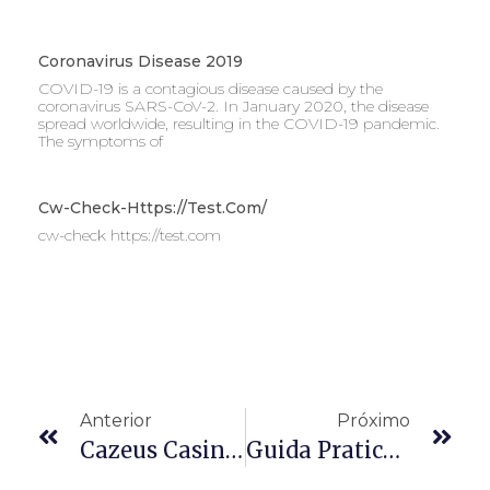
Coronavirus Disease 2019
COVID-19 is a contagious disease caused by the
coronavirus SARS-CoV-2. In January 2020, the disease
spread worldwide, resulting in the COVID-19 pandemic.
The symptoms of
Cw-Check-Https://test.com/
cw-check https://test.com
Anterior
Próximo
Cazeus Casino: Praktični Vodnik Za Bonuse, Registracijo In Igranje
Guida Pratica Al Casinò Online: Registrazione, Bonus E Calcolo Del Wagering