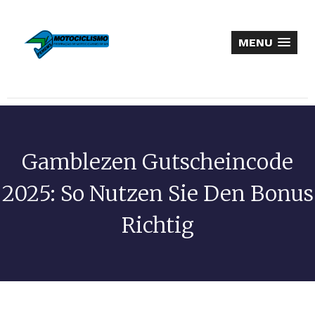
MENU
Gamblezen Gutscheincode
2025: So Nutzen Sie Den Bonus
Richtig