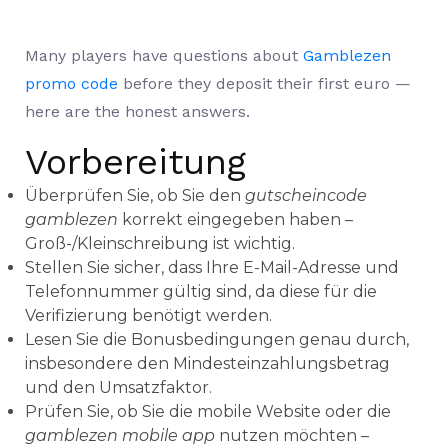
Many players have questions about
Gamblezen
promo code
before they deposit their first euro —
here are the honest answers.
Vorbereitung
Überprüfen Sie, ob Sie den
gutscheincode
gamblezen
korrekt eingegeben haben –
Groß-/Kleinschreibung ist wichtig.
Stellen Sie sicher, dass Ihre E-Mail-Adresse und
Telefonnummer gültig sind, da diese für die
Verifizierung benötigt werden.
Lesen Sie die Bonusbedingungen genau durch,
insbesondere den Mindesteinzahlungsbetrag
und den Umsatzfaktor.
Prüfen Sie, ob Sie die mobile Website oder die
gamblezen mobile app
nutzen möchten –