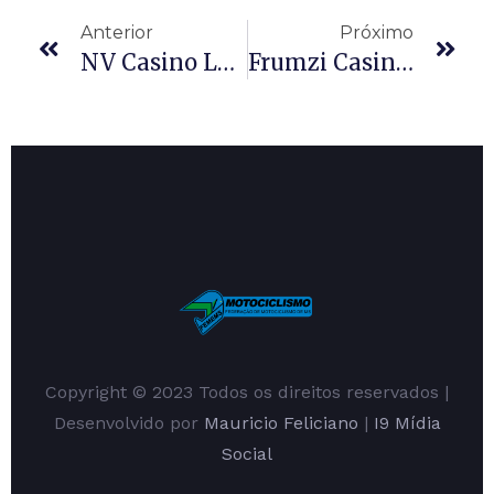
Anterior
Próximo
NV Casino Logowanie: Kompletny Poradnik Rejestracji I Bonusów
Frumzi Casino-Guide: Registrering, Bonuser Og Betalingsmetoder
Copyright © 2023 Todos os direitos reservados |
Desenvolvido por
Mauricio Feliciano
|
I9 Mídia
Social