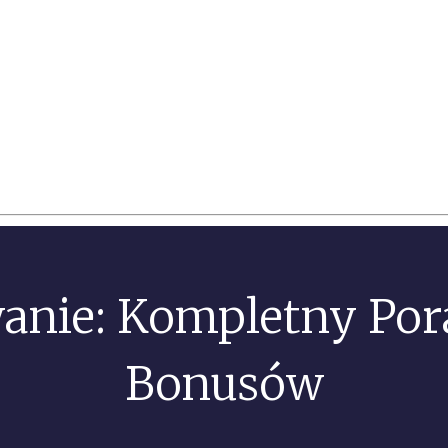
nie: Kompletny Porad
Bonusów