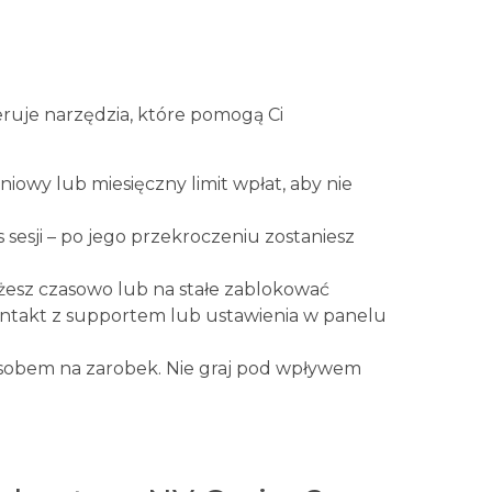
ruje narzędzia, które pomogą Ci
iowy lub miesięczny limit wpłat, aby nie
sesji – po jego przekroczeniu zostaniesz
esz czasowo lub na stałe zablokować
ontakt z supportem lub ustawienia w panelu
posobem na zarobek. Nie graj pod wpływem