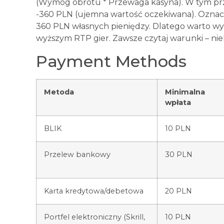
(Wymóg obrotu * Przewaga kasyna). W tym przy
-360 PLN (ujemna wartość oczekiwana). Oznacza
360 PLN własnych pieniędzy. Dlatego warto w
wyższym RTP gier. Zawsze czytaj warunki – niek
Payment Methods
Metoda
Minimalna
wpłata
BLIK
10 PLN
Przelew bankowy
30 PLN
Karta kredytowa/debetowa
20 PLN
Portfel elektroniczny (Skrill,
10 PLN