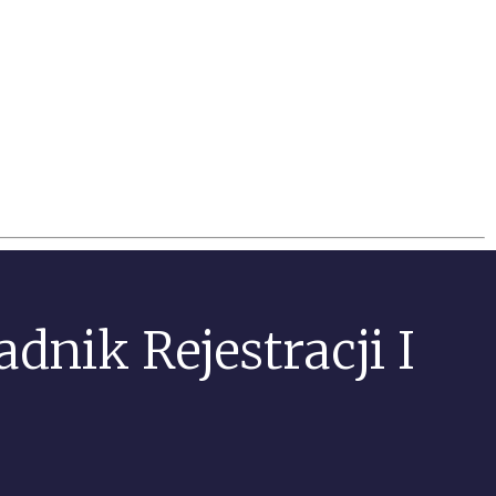
nik Rejestracji I