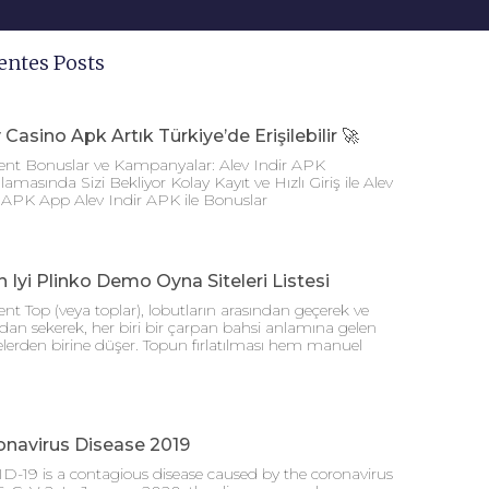
entes Posts
 Casino Apk Artık Türkiye’de Erişilebilir 🚀
ent Bonuslar ve Kampanyalar: Alev Indir APK
amasında Sizi Bekliyor Kolay Kayıt ve Hızlı Giriş ile Alev
r APK App Alev Indir APK ile Bonuslar
n Iyi Plinko Demo Oyna Siteleri Listesi
nt Top (veya toplar), lobutların arasından geçerek ve
dan sekerek, her biri bir çarpan bahsi anlamına gelen
lerden birine düşer. Topun fırlatılması hem manuel
onavirus Disease 2019
-19 is a contagious disease caused by the coronavirus