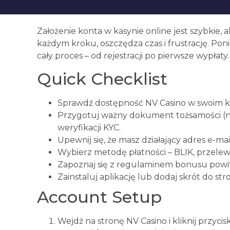
Założenie konta w kasynie online jest szybkie, 
każdym kroku, oszczędza czas i frustrację. Po
cały proces – od rejestracji po pierwsze wypłaty.
Quick Checklist
Sprawdź dostępność NV Casino w swoim kra
Przygotuj ważny dokument tożsamości (np
weryfikacji KYC.
Upewnij się, że masz działający adres e-ma
Wybierz metodę płatności – BLIK, przelew 
Zapoznaj się z regulaminem bonusu powit
Zainstaluj aplikację lub dodaj skrót do s
Account Setup
Wejdź na stronę NV Casino i kliknij przycisk