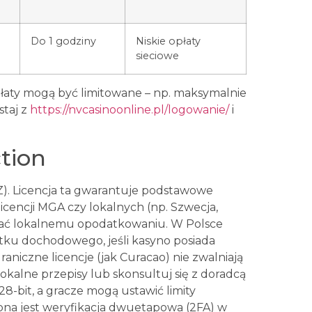
Do 1 godziny
Niskie opłaty
sieciowe
łaty mogą być limitowane – np. maksymalnie
staj z
https://nvcasinoonline.pl/logowanie/
i
ction
JAZ). Licencja ta gwarantuje podstawowe
icencji MGA czy lokalnych (np. Szwecja,
gać lokalnemu opodatkowaniu. W Polsce
tku dochodowego, jeśli kasyno posiada
aniczne licencje (jak Curacao) nie zwalniają
kalne przepisy lub skonsultuj się z doradcą
8-bit, a gracze mogą ustawić limity
ępna jest weryfikacja dwuetapowa (2FA) w