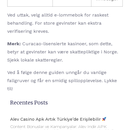
Ved uttak, velg alltid e-lommebok for raskest
behandling. For store gevinster kan ekstra
verifisering kreves.
Merk:
Curacao-lisensierte kasinoer, som dette,
betyr at gevinster kan være skattepliktige i Norge.
Sjekk lokale skatteregler.
Ved å følge denne guiden unngår du vanlige
fallgruver og får en smidig spillopplevelse. Lykke
til!
Recentes Posts
Alev Casino Apk Artık Türkiye’de Erişilebilir
Content Bonuslar ve Kampanyalar: Alev Indir APK