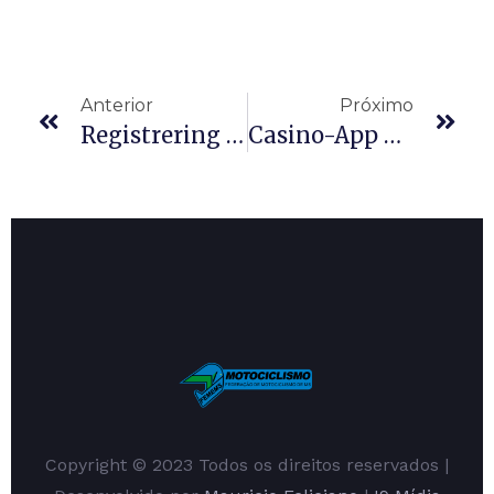
Anterior
Próximo
Registrering På Nettcasino: Komplett Steg-For-Steg-Guide
Casino-App Leitfaden: Anmeldung, Bonus Und Tipps
Copyright © 2023 Todos os direitos reservados |