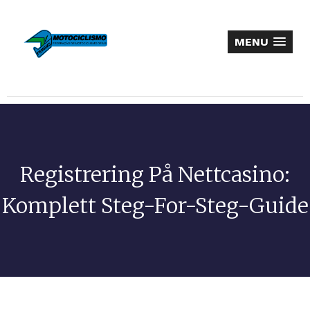
MENU
Registrering På Nettcasino:
Komplett Steg-For-Steg-Guide