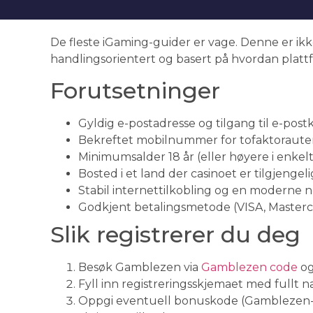
De fleste iGaming-guider er vage. Denne er ikke
handlingsorientert og basert på hvordan platt
Forutsetninger
Gyldig e-postadresse og tilgang til e-post
Bekreftet mobilnummer for tofaktorautent
Minimumsalder 18 år (eller høyere i enkelte
Bosted i et land der casinoet er tilgjengelig
Stabil internettilkobling og en moderne ne
Godkjent betalingsmetode (VISA, Masterc
Slik registrerer du deg
Besøk Gamblezen via
Gamblezen code
og
Fyll inn registreringsskjemaet med fullt n
Oppgi eventuell bonuskode (Gamblezen-k