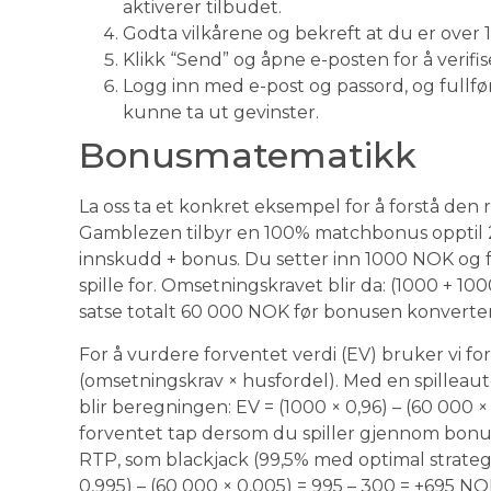
aktiverer tilbudet.
Godta vilkårene og bekreft at du er over 1
Klikk “Send” og åpne e-posten for å verifi
Logg inn med e-post og passord, og fullfø
kunne ta ut gevinster.
Bonusmatematikk
La oss ta et konkret eksempel for å forstå den
Gamblezen tilbyr en 100% matchbonus opptil
innskudd + bonus. Du setter inn 1000 NOK og 
spille for. Omsetningskravet blir da: (1000 + 1
satse totalt 60 000 NOK før bonusen konverter
For å vurdere forventet verdi (EV) bruker vi fo
(omsetningskrav × husfordel). Med en spillea
blir beregningen: EV = (1000 × 0,96) – (60 000 ×
forventet tap dersom du spiller gjennom bonus
RTP, som blackjack (99,5% med optimal strategi)
0,995) – (60 000 × 0,005) = 995 – 300 = +695 NO