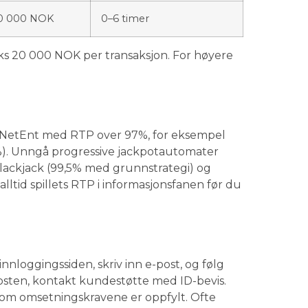
0 000 NOK
0–6 timer
s 20 000 NOK per transaksjon. For høyere
ra NetEnt med RTP over 97%, for eksempel
%). Unngå progressive jackpotautomater
ackjack (99,5% med grunnstrategi) og
alltid spillets RTP i informasjonsfanen før du
nnloggingssiden, skriv inn e-post, og følg
-posten, kontakt kundestøtte med ID-bevis.
g om omsetningskravene er oppfylt. Ofte