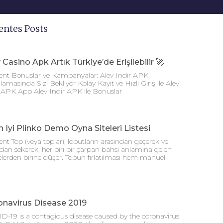
entes Posts
 Casino Apk Artık Türkiye’de Erişilebilir 🚀
ent Bonuslar ve Kampanyalar: Alev Indir APK
amasında Sizi Bekliyor Kolay Kayıt ve Hızlı Giriş ile Alev
r APK App Alev Indir APK ile Bonuslar
n Iyi Plinko Demo Oyna Siteleri Listesi
nt Top (veya toplar), lobutların arasından geçerek ve
dan sekerek, her biri bir çarpan bahsi anlamına gelen
lerden birine düşer. Topun fırlatılması hem manuel
onavirus Disease 2019
-19 is a contagious disease caused by the coronavirus