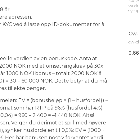
SARS
worl
8 år.
symp
sere adressen.
r KYC ved å laste opp ID-dokumenter for å
Cw-
cw-ch
 reelle verdien av en bonuskode. Anta at
 2000 NOK med et omsetningskrav på 30x
får 1000 NOK i bonus – totalt 2000 NOK å
000) × 30 = 60 000 NOK. Dette betyr at du må
es til ekte penger.
rmelen: EV = (bonusbeløp × (1 – husfordel)) –
utomat som har RTP på 96% (husfordel 4%)
 0,04) = 960 – 2 400 = –1 440 NOK. Altså
en. Velger du derimot et spill med høyere
, synker husfordelen til 0,5%: EV = (1000 ×
K. Her har bonusen positiv forventet verdi.