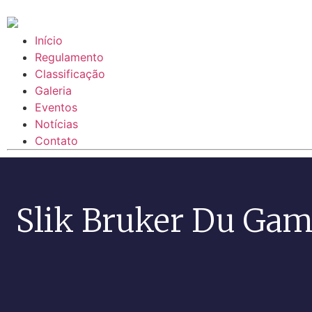
Início
Regulamento
Classificação
Galeria
Eventos
Notícias
Contato
Slik Bruker Du Gam