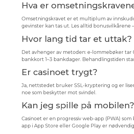
Hva er omsetningskravene
Omsetningskravet er et multiplum av innskudd
gevinster kan tas ut. Les alltid bonusvilkårene –
Hvor lang tid tar et uttak?
Det avhenger av metoden: e-lommebøker tar 0–1
bankkort 1–3 bankdager. Behandlingstiden star
Er casinoet trygt?
Ja, nettstedet bruker SSL-kryptering og er lise
noe som beskytter mot svindel.
Kan jeg spille på mobilen
Casinoet er en progressiv web-app (PWA) som k
app i App Store eller Google Play er nødvendig