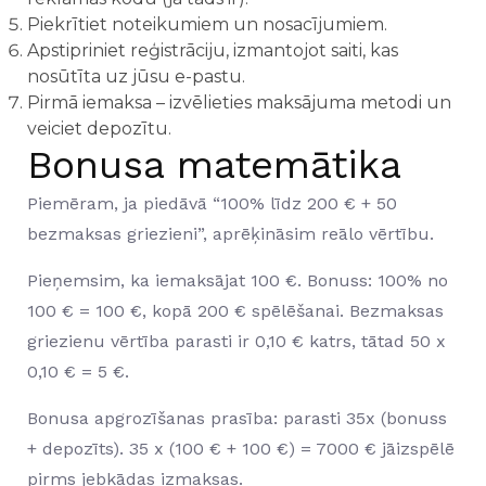
Piekrītiet noteikumiem un nosacījumiem.
Apstipriniet reģistrāciju, izmantojot saiti, kas
nosūtīta uz jūsu e-pastu.
Pirmā iemaksa – izvēlieties maksājuma metodi un
veiciet depozītu.
Bonusa matemātika
Piemēram, ja piedāvā “100% līdz 200 € + 50
bezmaksas griezieni”, aprēķināsim reālo vērtību.
Pieņemsim, ka iemaksājat 100 €. Bonuss: 100% no
100 € = 100 €, kopā 200 € spēlēšanai. Bezmaksas
griezienu vērtība parasti ir 0,10 € katrs, tātad 50 x
0,10 € = 5 €.
Bonusa apgrozīšanas prasība: parasti 35x (bonuss
+ depozīts). 35 x (100 € + 100 €) = 7000 € jāizspēlē
pirms jebkādas izmaksas.