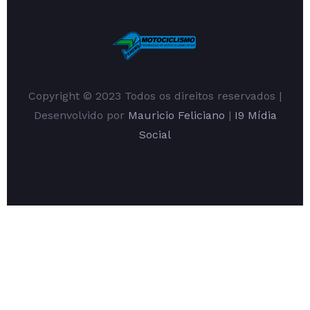
Copyright © 2023 Todos os direitos reservados |
Desenvolvido por
Mauricio Feliciano
|
I9 Mídia
Social