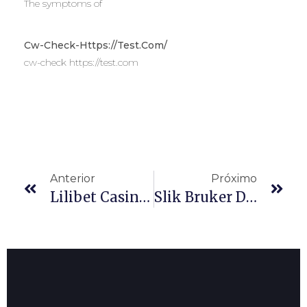
The symptoms of
Cw-Check-Https://test.com/
cw-check https://test.com
Anterior
Próximo
Lilibet Casino – Bonuser, Mobil Og Utbetalinger
Slik Bruker Du Gamblezen-Koden – Guide Til Innlogging Og Bonuser