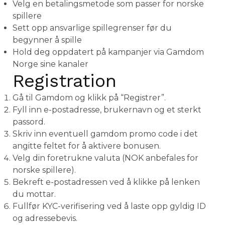
Velg en betalingsmetode som passer for norske
spillere
Sett opp ansvarlige spillegrenser før du
begynner å spille
Hold deg oppdatert på kampanjer via Gamdom
Norge sine kanaler
Registration
Gå til Gamdom og klikk på “Registrer”.
Fyll inn e-postadresse, brukernavn og et sterkt
passord.
Skriv inn eventuell gamdom promo code i det
angitte feltet for å aktivere bonusen.
Velg din foretrukne valuta (NOK anbefales for
norske spillere).
Bekreft e-postadressen ved å klikke på lenken
du mottar.
Fullfør KYC-verifisering ved å laste opp gyldig ID
og adressebevis.