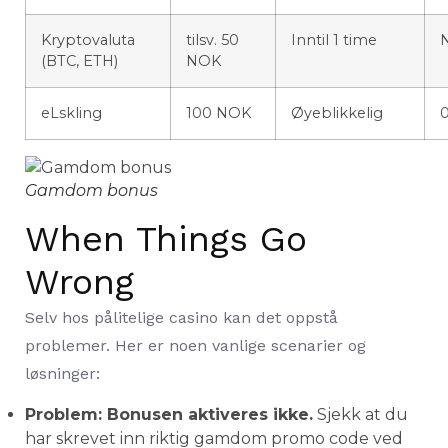
Kryptovaluta
tilsv. 50
Inntil 1 time
(BTC, ETH)
NOK
eLskling
100 NOK
Øyeblikkelig
Gamdom bonus
When Things Go
Wrong
Selv hos pålitelige casino kan det oppstå
problemer. Her er noen vanlige scenarier og
løsninger:
Problem: Bonusen aktiveres ikke.
Sjekk at du
har skrevet inn riktig gamdom promo code ved