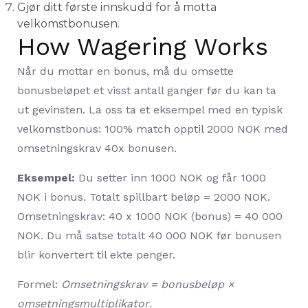
Gjør ditt første innskudd for å motta
velkomstbonusen.
How Wagering Works
Når du mottar en bonus, må du omsette
bonusbeløpet et visst antall ganger før du kan ta
ut gevinsten. La oss ta et eksempel med en typisk
velkomstbonus: 100% match opptil 2000 NOK med
omsetningskrav 40x bonusen.
Eksempel:
Du setter inn 1000 NOK og får 1000
NOK i bonus. Totalt spillbart beløp = 2000 NOK.
Omsetningskrav: 40 x 1000 NOK (bonus) = 40 000
NOK. Du må satse totalt 40 000 NOK før bonusen
blir konvertert til ekte penger.
Formel:
Omsetningskrav = bonusbeløp ×
omsetningsmultiplikator
.