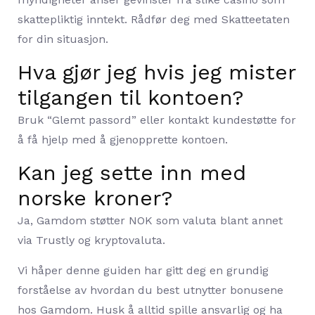
skattepliktig inntekt. Rådfør deg med Skatteetaten
for din situasjon.
Hva gjør jeg hvis jeg mister
tilgangen til kontoen?
Bruk “Glemt passord” eller kontakt kundestøtte for
å få hjelp med å gjenopprette kontoen.
Kan jeg sette inn med
norske kroner?
Ja, Gamdom støtter NOK som valuta blant annet
via Trustly og kryptovaluta.
Vi håper denne guiden har gitt deg en grundig
forståelse av hvordan du best utnytter bonusene
hos Gamdom. Husk å alltid spille ansvarlig og ha