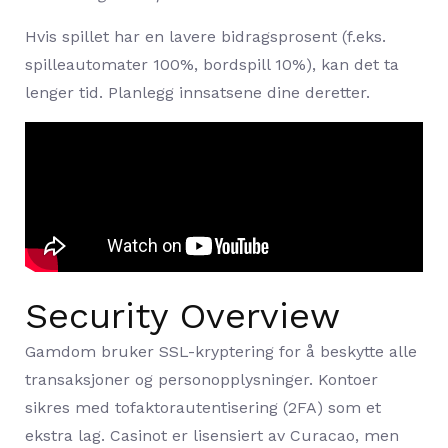
Hvis spillet har en lavere bidragsprosent (f.eks.
spilleautomater 100%, bordspill 10%), kan det ta
lenger tid. Planlegg innsatsene dine deretter.
Security Overview
Gamdom bruker SSL-kryptering for å beskytte alle
transaksjoner og personopplysninger. Kontoer
sikres med tofaktorautentisering (2FA) som et
ekstra lag. Casinot er lisensiert av Curacao, men