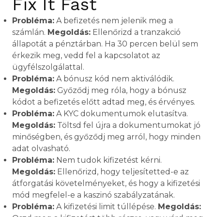
Fix It Fast
Probléma:
A befizetés nem jelenik meg a
számlán.
Megoldás:
Ellenőrizd a tranzakció
állapotát a pénztárban. Ha 30 percen belül sem
érkezik meg, vedd fel a kapcsolatot az
ügyfélszolgálattal.
Probléma:
A bónusz kód nem aktiválódik.
Megoldás:
Győződj meg róla, hogy a bónusz
kódot a befizetés előtt adtad meg, és érvényes.
Probléma:
A KYC dokumentumok elutasítva.
Megoldás:
Töltsd fel újra a dokumentumokat jó
minőségben, és győződj meg arról, hogy minden
adat olvasható.
Probléma:
Nem tudok kifizetést kérni.
Megoldás:
Ellenőrizd, hogy teljesítetted-e az
átforgatási követelményeket, és hogy a kifizetési
mód megfelel-e a kaszinó szabályzatának.
Probléma:
A kifizetési limit túllépése.
Megoldás: