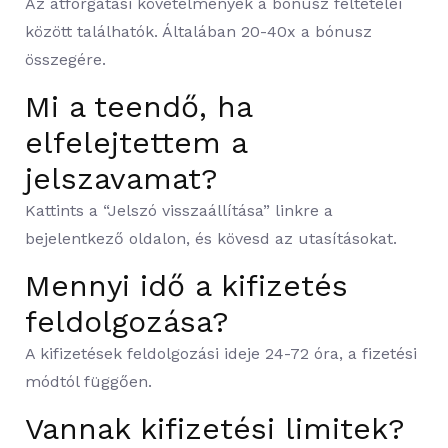
Az átforgatási követelmények a bónusz feltételei
között találhatók. Általában 20-40x a bónusz
összegére.
Mi a teendő, ha
elfelejtettem a
jelszavamat?
Kattints a “Jelszó visszaállítása” linkre a
bejelentkező oldalon, és kövesd az utasításokat.
Mennyi idő a kifizetés
feldolgozása?
A kifizetések feldolgozási ideje 24-72 óra, a fizetési
módtól függően.
Vannak kifizetési limitek?