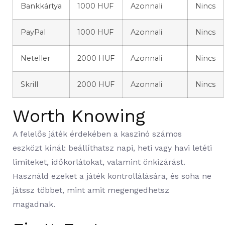
Bankkártya
1000 HUF
Azonnali
Nincs
PayPal
1000 HUF
Azonnali
Nincs
Neteller
2000 HUF
Azonnali
Nincs
Skrill
2000 HUF
Azonnali
Nincs
Worth Knowing
A felelős játék érdekében a kaszinó számos
eszközt kínál: beállíthatsz napi, heti vagy havi letéti
limiteket, időkorlátokat, valamint önkizárást.
Használd ezeket a játék kontrollálására, és soha ne
játssz többet, mint amit megengedhetsz
magadnak.