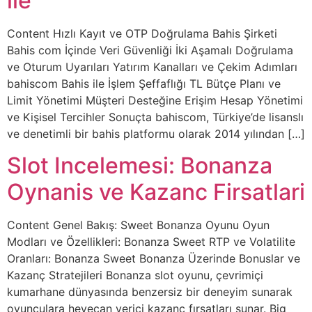
ile
Content Hızlı Kayıt ve OTP Doğrulama Bahis Şirketi
Bahis com İçinde Veri Güvenliği İki Aşamalı Doğrulama
ve Oturum Uyarıları Yatırım Kanalları ve Çekim Adımları
bahiscom Bahis ile İşlem Şeffaflığı TL Bütçe Planı ve
Limit Yönetimi Müşteri Desteğine Erişim Hesap Yönetimi
ve Kişisel Tercihler Sonuçta bahiscom, Türkiye’de lisanslı
ve denetimli bir bahis platformu olarak 2014 yılından […]
Slot Incelemesi: Bonanza
Oynanis ve Kazanc Firsatlari
Content Genel Bakış: Sweet Bonanza Oyunu Oyun
Modları ve Özellikleri: Bonanza Sweet RTP ve Volatilite
Oranları: Bonanza Sweet Bonanza Üzerinde Bonuslar ve
Kazanç Stratejileri Bonanza slot oyunu, çevrimiçi
kumarhane dünyasında benzersiz bir deneyim sunarak
oyunculara heyecan verici kazanç fırsatları sunar. Big