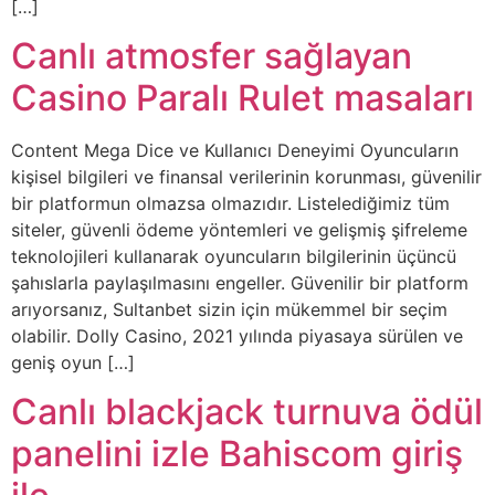
[…]
Canlı atmosfer sağlayan
Casino Paralı Rulet masaları
Content Mega Dice ve Kullanıcı Deneyimi Oyuncuların
kişisel bilgileri ve finansal verilerinin korunması, güvenilir
bir platformun olmazsa olmazıdır. Listelediğimiz tüm
siteler, güvenli ödeme yöntemleri ve gelişmiş şifreleme
teknolojileri kullanarak oyuncuların bilgilerinin üçüncü
şahıslarla paylaşılmasını engeller. Güvenilir bir platform
arıyorsanız, Sultanbet sizin için mükemmel bir seçim
olabilir. Dolly Casino, 2021 yılında piyasaya sürülen ve
geniş oyun […]
Canlı blackjack turnuva ödül
panelini izle Bahiscom giriş