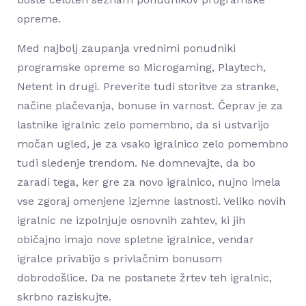
opreme.
Med najbolj zaupanja vrednimi ponudniki
programske opreme so Microgaming, Playtech,
Netent in drugi. Preverite tudi storitve za stranke,
načine plačevanja, bonuse in varnost. Čeprav je za
lastnike igralnic zelo pomembno, da si ustvarijo
močan ugled, je za vsako igralnico zelo pomembno
tudi sledenje trendom. Ne domnevajte, da bo
zaradi tega, ker gre za novo igralnico, nujno imela
vse zgoraj omenjene izjemne lastnosti. Veliko novih
igralnic ne izpolnjuje osnovnih zahtev, ki jih
običajno imajo nove spletne igralnice, vendar
igralce privabijo s privlačnim bonusom
dobrodošlice. Da ne postanete žrtev teh igralnic,
skrbno raziskujte.