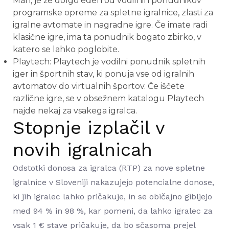
Man, je že dolgo eden od vodilnih ponudnikov
programske opreme za spletne igralnice, zlasti za
igralne avtomate in nagradne igre. Če imate radi
klasične igre, ima ta ponudnik bogato zbirko, v
katero se lahko poglobite.
Playtech: Playtech je vodilni ponudnik spletnih
iger in športnih stav, ki ponuja vse od igralnih
avtomatov do virtualnih športov. Če iščete
različne igre, se v obsežnem katalogu Playtech
najde nekaj za vsakega igralca.
Stopnje izplačil v
novih igralnicah
Odstotki donosa za igralca (RTP) za nove spletne
igralnice v Sloveniji nakazujejo potencialne donose,
ki jih igralec lahko pričakuje, in se običajno gibljejo
med 94 % in 98 %, kar pomeni, da lahko igralec za
vsak 1 € stave pričakuje, da bo sčasoma prejel