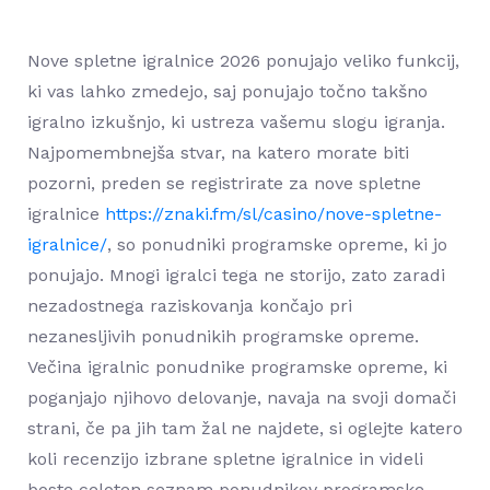
Nove spletne igralnice 2026 ponujajo veliko funkcij,
ki vas lahko zmedejo, saj ponujajo točno takšno
igralno izkušnjo, ki ustreza vašemu slogu igranja.
Najpomembnejša stvar, na katero morate biti
pozorni, preden se registrirate za nove spletne
igralnice
https://znaki.fm/sl/casino/nove-spletne-
igralnice/
, so ponudniki programske opreme, ki jo
ponujajo. Mnogi igralci tega ne storijo, zato zaradi
nezadostnega raziskovanja končajo pri
nezanesljivih ponudnikih programske opreme.
Večina igralnic ponudnike programske opreme, ki
poganjajo njihovo delovanje, navaja na svoji domači
strani, če pa jih tam žal ne najdete, si oglejte katero
koli recenzijo izbrane spletne igralnice in videli
boste celoten seznam ponudnikov programske