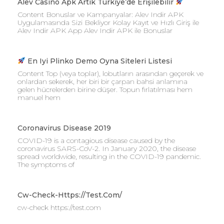
Alev Casino Apk Artık Türkiye’de Erişilebilir
Content Bonuslar ve Kampanyalar: Alev Indir APK
Uygulamasında Sizi Bekliyor Kolay Kayıt ve Hızlı Giriş ile
Alev Indir APK App Alev Indir APK ile Bonuslar
En Iyi Plinko Demo Oyna Siteleri Listesi
Content Top (veya toplar), lobutların arasından geçerek ve
onlardan sekerek, her biri bir çarpan bahsi anlamına
gelen hücrelerden birine düşer. Topun fırlatılması hem
manuel hem
Coronavirus Disease 2019
COVID-19 is a contagious disease caused by the
coronavirus SARS-CoV-2. In January 2020, the disease
spread worldwide, resulting in the COVID-19 pandemic.
The symptoms of
Cw-Check-Https://test.com/
cw-check https://test.com