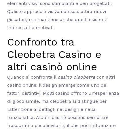
elementi visivi sono stimolanti e ben progettati.
Questo approccio visivo non solo attira nuovi
giocatori, ma mantiene anche quelli esistenti
interessati e motivati.
Confronto tra
Cleobetra Casino e
altri casinò online
Quando si confronta il
casino cleobetra
con altri
casinò online, il design emerge come uno dei
fattori distintivi. Molti casinò offrono un’esperienza
di gioco simile, ma cleobetra si distingue per
l’attenzione ai dettagli nel design e nella
funzionalità. Alcuni casinò possono sembrare
trascurati o poco invitanti, il che può influenzare