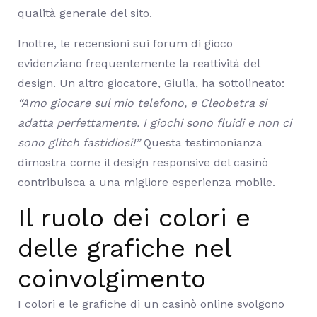
qualità generale del sito.
Inoltre, le recensioni sui forum di gioco
evidenziano frequentemente la reattività del
design. Un altro giocatore, Giulia, ha sottolineato:
“Amo giocare sul mio telefono, e Cleobetra si
adatta perfettamente. I giochi sono fluidi e non ci
sono glitch fastidiosi!”
Questa testimonianza
dimostra come il design responsive del casinò
contribuisca a una migliore esperienza mobile.
Il ruolo dei colori e
delle grafiche nel
coinvolgimento
I colori e le grafiche di un casinò online svolgono