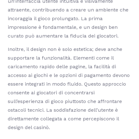
un’interfaccia utente intuitiva e visivamente
attraente, contribuendo a creare un ambiente che
incoraggia il gioco prolungato. La prima
impressione è fondamentale, e un design ben
curato può aumentare la fiducia dei giocatori.
Inoltre, il design non è solo estetica; deve anche
supportare la funzionalità. Elementi come il
caricamento rapido delle pagine, la facilità di
accesso ai giochi e le opzioni di pagamento devono
essere integrati in modo fluido. Questo approccio
consente ai giocatori di concentrarsi
sull’esperienza di gioco piuttosto che affrontare
ostacoli tecnici. La soddisfazione dell’utente è
direttamente collegata a come percepiscono il
design del casinò.