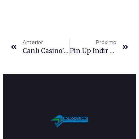
Anterior
Próximo
Canlı Casino’da Paralı Rulet Oyna
Pin Up Indir Seçeneğiyle En Güncel Apk Dosyasını Keşfet