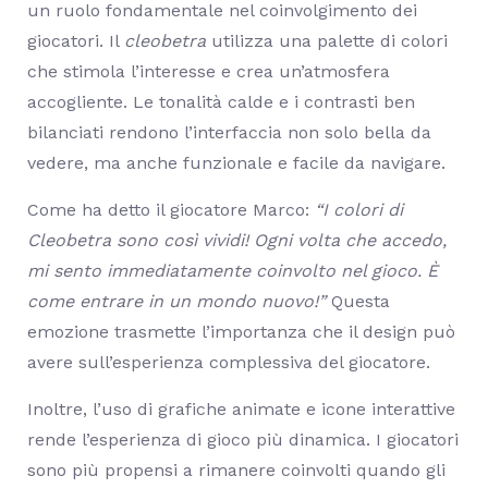
un ruolo fondamentale nel coinvolgimento dei
giocatori. Il
cleobetra
utilizza una palette di colori
che stimola l’interesse e crea un’atmosfera
accogliente. Le tonalità calde e i contrasti ben
bilanciati rendono l’interfaccia non solo bella da
vedere, ma anche funzionale e facile da navigare.
Come ha detto il giocatore Marco:
“I colori di
Cleobetra sono così vividi! Ogni volta che accedo,
mi sento immediatamente coinvolto nel gioco. È
come entrare in un mondo nuovo!”
Questa
emozione trasmette l’importanza che il design può
avere sull’esperienza complessiva del giocatore.
Inoltre, l’uso di grafiche animate e icone interattive
rende l’esperienza di gioco più dinamica. I giocatori
sono più propensi a rimanere coinvolti quando gli