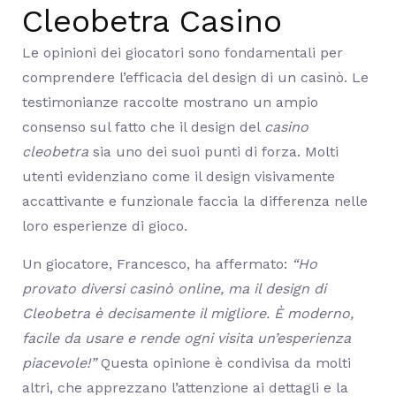
Cleobetra Casino
Le opinioni dei giocatori sono fondamentali per
comprendere l’efficacia del design di un casinò. Le
testimonianze raccolte mostrano un ampio
consenso sul fatto che il design del
casino
cleobetra
sia uno dei suoi punti di forza. Molti
utenti evidenziano come il design visivamente
accattivante e funzionale faccia la differenza nelle
loro esperienze di gioco.
Un giocatore, Francesco, ha affermato:
“Ho
provato diversi casinò online, ma il design di
Cleobetra è decisamente il migliore. È moderno,
facile da usare e rende ogni visita un’esperienza
piacevole!”
Questa opinione è condivisa da molti
altri, che apprezzano l’attenzione ai dettagli e la