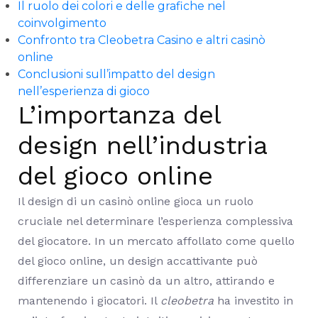
Il ruolo dei colori e delle grafiche nel
coinvolgimento
Confronto tra Cleobetra Casino e altri casinò
online
Conclusioni sull’impatto del design
nell’esperienza di gioco
L’importanza del
design nell’industria
del gioco online
Il design di un casinò online gioca un ruolo
cruciale nel determinare l’esperienza complessiva
del giocatore. In un mercato affollato come quello
del gioco online, un design accattivante può
differenziare un casinò da un altro, attirando e
mantenendo i giocatori. Il
cleobetra
ha investito in