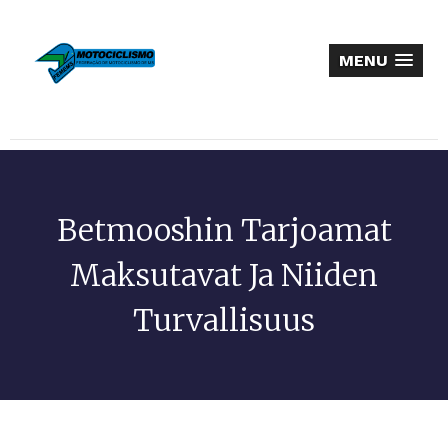
MENU
Betmooshin Tarjoamat
Maksutavat Ja Niiden
Turvallisuus