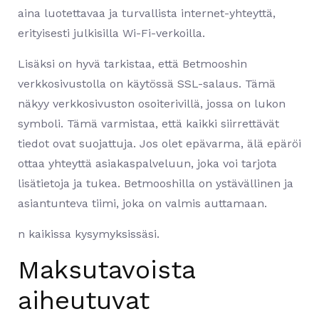
aina luotettavaa ja turvallista internet-yhteyttä,
erityisesti julkisilla Wi-Fi-verkoilla.
Lisäksi on hyvä tarkistaa, että Betmooshin
verkkosivustolla on käytössä SSL-salaus. Tämä
näkyy verkkosivuston osoiterivillä, jossa on lukon
symboli. Tämä varmistaa, että kaikki siirrettävät
tiedot ovat suojattuja. Jos olet epävarma, älä epäröi
ottaa yhteyttä asiakaspalveluun, joka voi tarjota
lisätietoja ja tukea. Betmooshilla on ystävällinen ja
asiantunteva tiimi, joka on valmis auttamaan.
n kaikissa kysymyksissäsi.
Maksutavoista
aiheutuvat