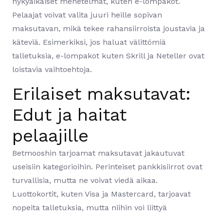
nykyaikaiset menetelmät, kuten e-lompakot.
Pelaajat voivat valita juuri heille sopivan
maksutavan, mikä tekee rahansiirroista joustavia ja
käteviä. Esimerkiksi, jos haluat välittömiä
talletuksia, e-lompakot kuten Skrill ja Neteller ovat
loistavia vaihtoehtoja.
Erilaiset maksutavat:
Edut ja haitat
pelaajille
Betmooshin tarjoamat maksutavat jakautuvat
useisiin kategorioihin. Perinteiset pankkisiirrot ovat
turvallisia, mutta ne voivat viedä aikaa.
Luottokortit, kuten Visa ja Mastercard, tarjoavat
nopeita talletuksia, mutta niihin voi liittyä