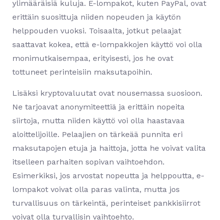
ylimääräisiä kuluja. E-lompakot, kuten PayPal, ovat
erittäin suosittuja niiden nopeuden ja käytön
helppouden vuoksi. Toisaalta, jotkut pelaajat
saattavat kokea, että e-lompakkojen käyttö voi olla
monimutkaisempaa, erityisesti, jos he ovat
tottuneet perinteisiin maksutapoihin.
Lisäksi kryptovaluutat ovat nousemassa suosioon.
Ne tarjoavat anonymiteettiä ja erittäin nopeita
siirtoja, mutta niiden käyttö voi olla haastavaa
aloittelijoille. Pelaajien on tärkeää punnita eri
maksutapojen etuja ja haittoja, jotta he voivat valita
itselleen parhaiten sopivan vaihtoehdon.
Esimerkiksi, jos arvostat nopeutta ja helppoutta, e-
lompakot voivat olla paras valinta, mutta jos
turvallisuus on tärkeintä, perinteiset pankkisiirrot
voivat olla turvallisin vaihtoehto.