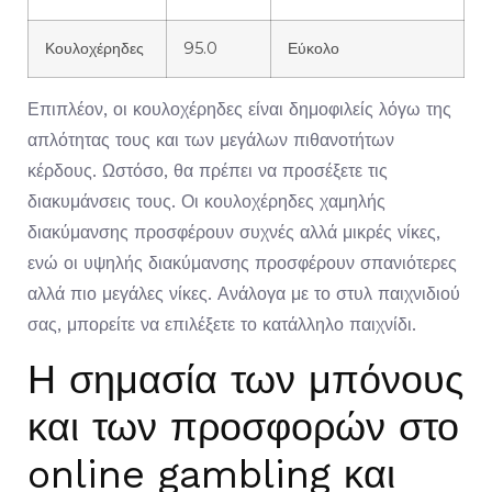
Κουλοχέρηδες
95.0
Εύκολο
Επιπλέον, οι κουλοχέρηδες είναι δημοφιλείς λόγω της
απλότητας τους και των μεγάλων πιθανοτήτων
κέρδους. Ωστόσο, θα πρέπει να προσέξετε τις
διακυμάνσεις τους. Οι κουλοχέρηδες χαμηλής
διακύμανσης προσφέρουν συχνές αλλά μικρές νίκες,
ενώ οι υψηλής διακύμανσης προσφέρουν σπανιότερες
αλλά πιο μεγάλες νίκες. Ανάλογα με το στυλ παιχνιδιού
σας, μπορείτε να επιλέξετε το κατάλληλο παιχνίδι.
Η σημασία των μπόνους
και των προσφορών στο
online gambling και