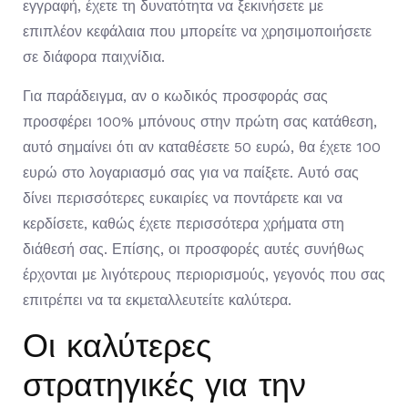
εγγραφή, έχετε τη δυνατότητα να ξεκινήσετε με
επιπλέον κεφάλαια που μπορείτε να χρησιμοποιήσετε
σε διάφορα παιχνίδια.
Για παράδειγμα, αν ο κωδικός προσφοράς σας
προσφέρει 100% μπόνους στην πρώτη σας κατάθεση,
αυτό σημαίνει ότι αν καταθέσετε 50 ευρώ, θα έχετε 100
ευρώ στο λογαριασμό σας για να παίξετε. Αυτό σας
δίνει περισσότερες ευκαιρίες να ποντάρετε και να
κερδίσετε, καθώς έχετε περισσότερα χρήματα στη
διάθεσή σας. Επίσης, οι προσφορές αυτές συνήθως
έρχονται με λιγότερους περιορισμούς, γεγονός που σας
επιτρέπει να τα εκμεταλλευτείτε καλύτερα.
Οι καλύτερες
στρατηγικές για την