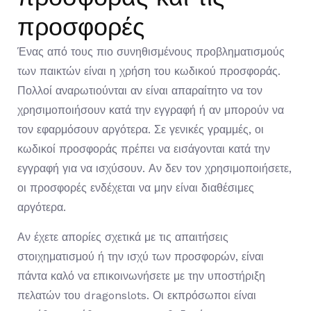
προσφορές
Ένας από τους πιο συνηθισμένους προβληματισμούς
των παικτών είναι η χρήση του κωδικού προσφοράς.
Πολλοί αναρωτιούνται αν είναι απαραίτητο να τον
χρησιμοποιήσουν κατά την εγγραφή ή αν μπορούν να
τον εφαρμόσουν αργότερα. Σε γενικές γραμμές, οι
κωδικοί προσφοράς πρέπει να εισάγονται κατά την
εγγραφή για να ισχύσουν. Αν δεν τον χρησιμοποιήσετε,
οι προσφορές ενδέχεται να μην είναι διαθέσιμες
αργότερα.
Αν έχετε απορίες σχετικά με τις απαιτήσεις
στοιχηματισμού ή την ισχύ των προσφορών, είναι
πάντα καλό να επικοινωνήσετε με την υποστήριξη
πελατών του dragonslots. Οι εκπρόσωποι είναι