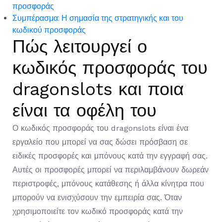
προσφοράς
Συμπέρασμα: Η σημασία της στρατηγικής και του
κωδικού προσφοράς
Πώς λειτουργεί ο
κωδικός προσφοράς του
dragonslots και ποια
είναι τα οφέλη του
Ο κωδικός προσφοράς του dragonslots είναι ένα
εργαλείο που μπορεί να σας δώσει πρόσβαση σε
ειδικές προσφορές και μπόνους κατά την εγγραφή σας.
Αυτές οι προσφορές μπορεί να περιλαμβάνουν δωρεάν
περιστροφές, μπόνους κατάθεσης ή άλλα κίνητρα που
μπορούν να ενισχύσουν την εμπειρία σας. Όταν
χρησιμοποιείτε τον κωδικό προσφοράς κατά την