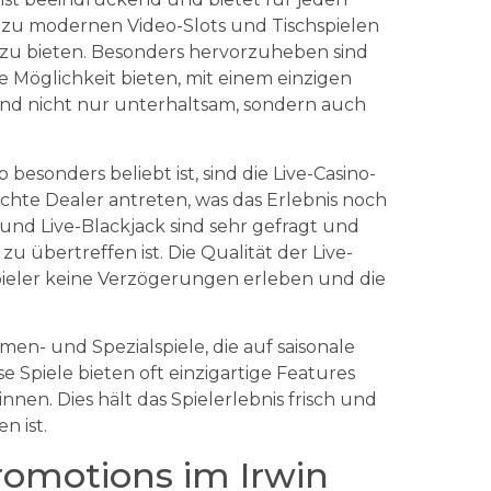
n zu modernen Video-Slots und Tischspielen
s zu bieten. Besonders hervorzuheben sind
ie Möglichkeit bieten, mit einem einzigen
sind nicht nur unterhaltsam, sondern auch
 besonders beliebt ist, sind die Live-Casino-
echte Dealer antreten, was das Erlebnis noch
 und Live-Blackjack sind sehr gefragt und
zu übertreffen ist. Die Qualität der Live-
Spieler keine Verzögerungen erleben und die
en- und Spezialspiele, die auf saisonale
e Spiele bieten oft einzigartige Features
nnen. Dies hält das Spielerlebnis frisch und
n ist.
omotions im Irwin