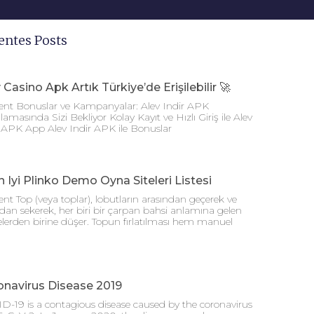
entes Posts
 Casino Apk Artık Türkiye’de Erişilebilir 🚀
ent Bonuslar ve Kampanyalar: Alev Indir APK
amasında Sizi Bekliyor Kolay Kayıt ve Hızlı Giriş ile Alev
r APK App Alev Indir APK ile Bonuslar
n Iyi Plinko Demo Oyna Siteleri Listesi
nt Top (veya toplar), lobutların arasından geçerek ve
dan sekerek, her biri bir çarpan bahsi anlamına gelen
lerden birine düşer. Topun fırlatılması hem manuel
onavirus Disease 2019
-19 is a contagious disease caused by the coronavirus