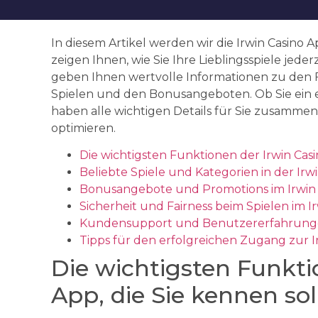
In diesem Artikel werden wir die Irwin Casino
zeigen Ihnen, wie Sie Ihre Lieblingsspiele jed
geben Ihnen wertvolle Informationen zu den 
Spielen und den Bonusangeboten. Ob Sie ein er
haben alle wichtigen Details für Sie zusammeng
optimieren.
Die wichtigsten Funktionen der Irwin Cas
Beliebte Spiele und Kategorien in der Irw
Bonusangebote und Promotions im Irwin 
Sicherheit und Fairness beim Spielen im I
Kundensupport und Benutzererfahrungen
Tipps für den erfolgreichen Zugang zur I
Die wichtigsten Funkti
App, die Sie kennen sol