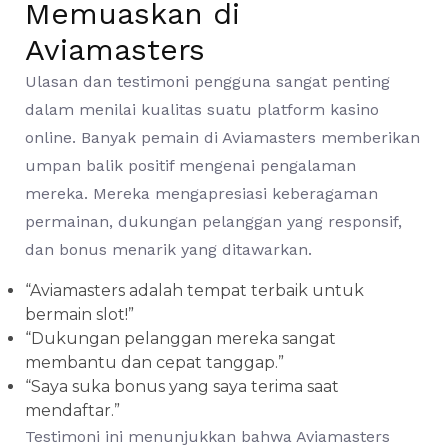
Memuaskan di
Aviamasters
Ulasan dan testimoni pengguna sangat penting
dalam menilai kualitas suatu platform kasino
online. Banyak pemain di Aviamasters memberikan
umpan balik positif mengenai pengalaman
mereka. Mereka mengapresiasi keberagaman
permainan, dukungan pelanggan yang responsif,
dan bonus menarik yang ditawarkan.
“Aviamasters adalah tempat terbaik untuk
bermain slot!”
“Dukungan pelanggan mereka sangat
membantu dan cepat tanggap.”
“Saya suka bonus yang saya terima saat
mendaftar.”
Testimoni ini menunjukkan bahwa Aviamasters