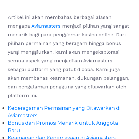
Artikel ini akan membahas berbagai alasan
mengapa
Aviamasters
menjadi pilihan yang sangat
menarik bagi para penggemar kasino online. Dari
pilihan permainan yang beragam hingga bonus
yang menggiurkan, kami akan mengeksplorasi
semua aspek yang menjadikan Aviamasters
sebagai platform yang patut dicoba. Kami juga
akan membahas keamanan, dukungan pelanggan,
dan pengalaman pengguna yang ditawarkan oleh
platform ini.
Keberagaman Permainan yang Ditawarkan di
Aviamasters
Bonus dan Promosi Menarik untuk Anggota
Baru
Keamanan dan Kepercayaan di Aviamasters