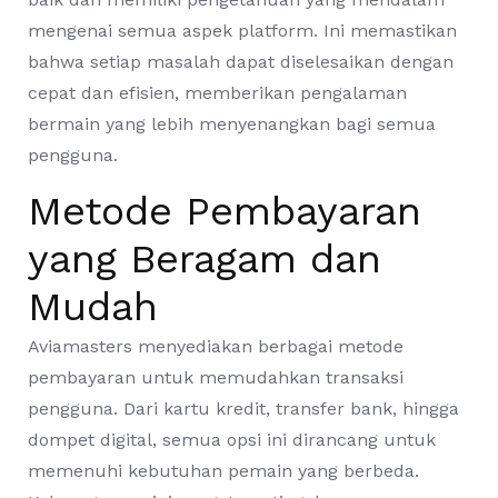
mengenai semua aspek platform. Ini memastikan
bahwa setiap masalah dapat diselesaikan dengan
cepat dan efisien, memberikan pengalaman
bermain yang lebih menyenangkan bagi semua
pengguna.
Metode Pembayaran
yang Beragam dan
Mudah
Aviamasters menyediakan berbagai metode
pembayaran untuk memudahkan transaksi
pengguna. Dari kartu kredit, transfer bank, hingga
dompet digital, semua opsi ini dirancang untuk
memenuhi kebutuhan pemain yang berbeda.