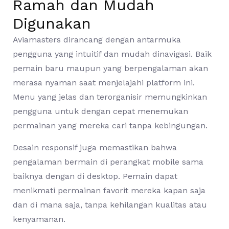
Ramah dan Mudah
Digunakan
Aviamasters dirancang dengan antarmuka
pengguna yang intuitif dan mudah dinavigasi. Baik
pemain baru maupun yang berpengalaman akan
merasa nyaman saat menjelajahi platform ini.
Menu yang jelas dan terorganisir memungkinkan
pengguna untuk dengan cepat menemukan
permainan yang mereka cari tanpa kebingungan.
Desain responsif juga memastikan bahwa
pengalaman bermain di perangkat mobile sama
baiknya dengan di desktop. Pemain dapat
menikmati permainan favorit mereka kapan saja
dan di mana saja, tanpa kehilangan kualitas atau
kenyamanan.