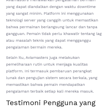
yang dapat diandalkan dengan waktu downtime
yang sangat minim. Platform ini menggunakan
teknologi server yang canggih untuk memastikan
bahwa permainan berlangsung lancar dan tanpa
gangguan. Pemain tidak perlu khawatir tentang lag
atau masalah teknis yang dapat mengganggu
pengalaman bermain mereka.
Selain itu, Aviamasters juga melakukan
pemeliharaan rutin untuk menjaga kualitas
platform. Ini termasuk pembaruan perangkat
lunak dan pengujian sistem secara berkala, yang
memastikan bahwa pemain mendapatkan
pengalaman terbaik setiap kali mereka masuk.
Testimoni Pengguna yang