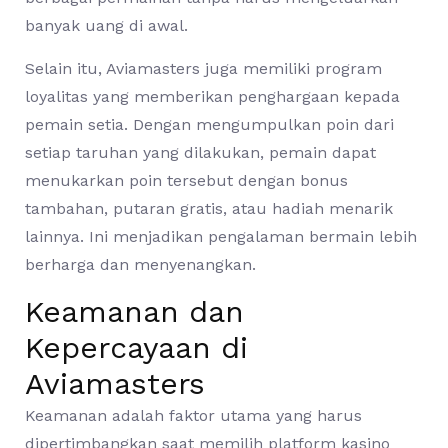
banyak uang di awal.
Selain itu, Aviamasters juga memiliki program
loyalitas yang memberikan penghargaan kepada
pemain setia. Dengan mengumpulkan poin dari
setiap taruhan yang dilakukan, pemain dapat
menukarkan poin tersebut dengan bonus
tambahan, putaran gratis, atau hadiah menarik
lainnya. Ini menjadikan pengalaman bermain lebih
berharga dan menyenangkan.
Keamanan dan
Kepercayaan di
Aviamasters
Keamanan adalah faktor utama yang harus
dipertimbangkan saat memilih platform kasino