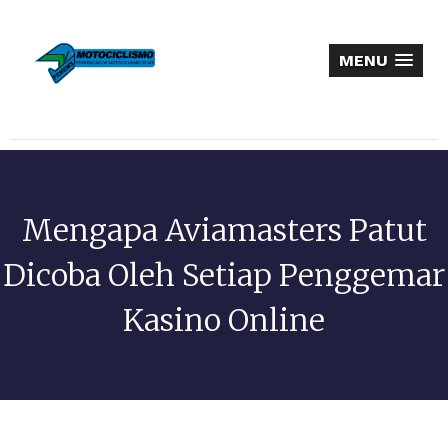
MENU
Mengapa Aviamasters Patut
Dicoba Oleh Setiap Penggemar
Kasino Online