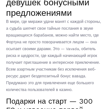
девушек бонусными
предложениями
В мире, где миражи удачи манят с каждой стороны,
а судьба шепчет свои тайные послания в звуке
вращающихся барабанов, можно найти место, где
Фортуна не просто поворачивается лицом — она
осыпает своими дарами. Это — Vavada, обитель
риска и щедрости, где каждый начинающий игрок
получает приглашение в интересное приключение.
Всем азартным участникам без исключения веб-
ресурс дарит бездепозитный бонус вавада.
Придумано это для привлечения еще большего
количества пользователей в казино.
Подарки на старт — 300