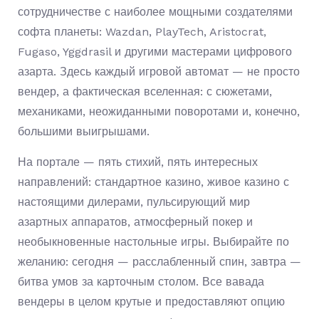
сотрудничестве с наиболее мощными создателями
софта планеты: Wazdan, PlayTech, Aristocrat,
Fugaso, Yggdrasil и другими мастерами цифрового
азарта. Здесь каждый игровой автомат — не просто
вендер, а фактическая вселенная: с сюжетами,
механиками, неожиданными поворотами и, конечно,
большими выигрышами.
На портале — пять стихий, пять интересных
направлений: стандартное казино, живое казино с
настоящими дилерами, пульсирующий мир
азартных аппаратов, атмосферный покер и
необыкновенные настольные игры. Выбирайте по
желанию: сегодня — расслабленный спин, завтра —
битва умов за карточным столом. Все вавада
вендеры в целом крутые и предоставляют опцию