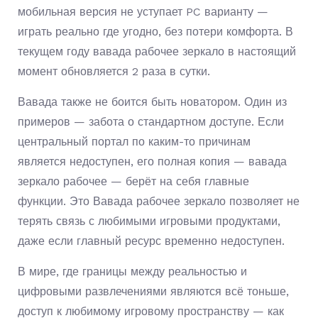
мобильная версия не уступает PC варианту —
играть реально где угодно, без потери комфорта. В
текущем году вавада рабочее зеркало в настоящий
момент обновляется 2 раза в сутки.
Вавада также не боится быть новатором. Один из
примеров — забота о стандартном доступе. Если
центральный портал по каким-то причинам
является недоступен, его полная копия — вавада
зеркало рабочее — берёт на себя главные
функции. Это Вавада рабочее зеркало позволяет не
терять связь с любимыми игровыми продуктами,
даже если главный ресурс временно недоступен.
В мире, где границы между реальностью и
цифровыми развлечениями являются всё тоньше,
доступ к любимому игровому пространству — как