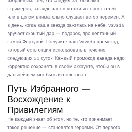
избранным: тем, кто следует за голосами
стримеров, заглядывает в уголки интернет сетей
или в целом внимательно слушает ветер перемен. А
в день, когда ваша звезда зажглась на небе, Vavada
вручает скрытый дар — подарок, прошептанный
самой Фортуной. Получите ваш Vavada промокод,
который есть опция использовать в течение
следующих 30 суток. Каждый промокод вавада надо
корректно сохранять в своём аккаунте, чтобы он в
дальнейшем мог быть использован.
Путь Избранного —
Восхождение к
Привилегиям
Не каждый знает об этом, но те, кто принимает
такое решение — становятся героями. От первого