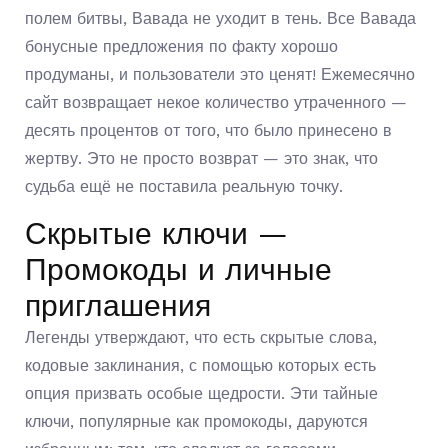
полем битвы, Вавада не уходит в тень. Все Вавада
бонусные предложения по факту хорошо
продуманы, и пользователи это ценят! Ежемесячно
сайт возвращает некое количество утраченного —
десять процентов от того, что было принесено в
жертву. Это не просто возврат — это знак, что
судьба ещё не поставила реальную точку.
Скрытые ключи —
Промокоды и личные
приглашения
Легенды утверждают, что есть скрытые слова,
кодовые заклинания, с помощью которых есть
опция призвать особые щедрости. Эти тайные
ключи, популярные как промокоды, даруются