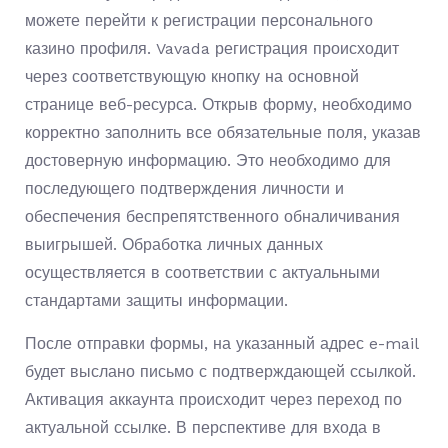
можете перейти к регистрации персонального
казино профиля. Vavada регистрация происходит
через соответствующую кнопку на основной
странице веб-ресурса. Открыв форму, необходимо
корректно заполнить все обязательные поля, указав
достоверную информацию. Это необходимо для
последующего подтверждения личности и
обеспечения беспрепятственного обналичивания
выигрышей. Обработка личных данных
осуществляется в соответствии с актуальными
стандартами защиты информации.
После отправки формы, на указанный адрес e-mail
будет выслано письмо с подтверждающей ссылкой.
Активация аккаунта происходит через переход по
актуальной ссылке. В перспективе для входа в