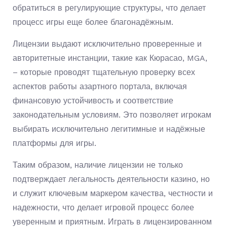
обратиться в регулирующие структуры, что делает
процесс игры еще более благонадёжным.
Лицензии выдают исключительно проверенные и
авторитетные инстанции, такие как Кюрасао, MGA,
– которые проводят тщательную проверку всех
аспектов работы азартного портала, включая
финансовую устойчивость и соответствие
законодательным условиям. Это позволяет игрокам
выбирать исключительно легитимные и надёжные
платформы для игры.
Таким образом, наличие лицензии не только
подтверждает легальность деятельности казино, но
и служит ключевым маркером качества, честности и
надежности, что делает игровой процесс более
уверенным и приятным. Играть в лицензированном