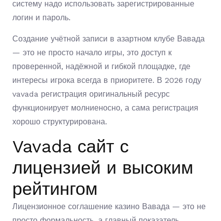
систему надо использовать зарегистрированные
логин и пароль.
Создание учётной записи в азартном клубе Вавада
— это не просто начало игры, это доступ к
проверенной, надёжной и гибкой площадке, где
интересы игрока всегда в приоритете. В 2026 году
vavada регистрация оригинальный ресурс
функционирует молниеносно, а сама регистрация
хорошо структурирована.
Vavada сайт с
лицензией и высоким
рейтингом
Лицензионное соглашение казино Вавада — это не
просто формальность, а главный показатель