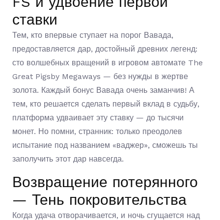
FS и удвоение первой
ставки
Тем, кто впервые ступает на порог Вавада,
предоставляется дар, достойный древних легенд:
сто волшебных вращений в игровом автомате The
Great Pigsby Megaways — без нужды в жертве
золота. Каждый бонус Вавада очень заманчив! А
тем, кто решается сделать первый вклад в судьбу,
платформа удваивает эту ставку — до тысячи
монет. Но помни, странник: только преодолев
испытание под названием «ваджер», сможешь ты
заполучить этот дар навсегда.
Возвращение потерянного
— Тень покровительства
Когда удача отворачивается, и ночь сгущается над