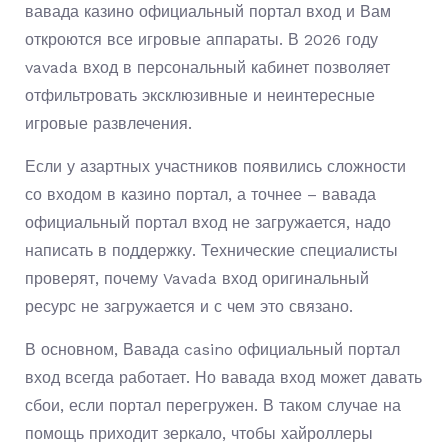
вавада казино официальный портал вход и Вам
откроются все игровые аппараты. В 2026 году
vavada вход в персональный кабинет позволяет
отфильтровать эксклюзивные и неинтересные
игровые развлечения.
Если у азартных участников появились сложности
со входом в казино портал, а точнее – вавада
официальный портал вход не загружается, надо
написать в поддержку. Технические специалисты
проверят, почему Vavada вход оригинальный
ресурс не загружается и с чем это связано.
В основном, Вавада casino официальный портал
вход всегда работает. Но вавада вход может давать
сбои, если портал перегружен. В таком случае на
помощь приходит зеркало, чтобы хайроллеры