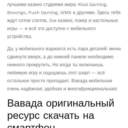
лучшими казино студиями мира: Rival Gaming,
Booongo, Push Gaming, WMS и другими. Здесь тебя
ждут сотни слотов, live казино, покер и настольные
игры — и всё это доступно с мобильного
устройства.
Да, у мобильного варианта есть пара деталей: меню
сдвинуто вверх, а до нижней панели необходимо
немного прокрутить. Но когда ты включаешь
любимую игру и ощущаешь этот азарт — всё
остальное просто пропадает. Вавада мобильная
очень надёжная, удобная и многофункциональная!
Вавада оригинальный
ресурс скачать на
смартфон