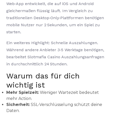
Web‑App entwickelt, die auf iOS und Android
gleichermaßen flüssig läuft. Im Vergleich zu
traditionellen Desktop‑Only‑Plattformen benötigen
mobile Nutzer nur 2 Sekunden, um ein Spiel zu
starten.
Ein weiteres Highlight: Schnelle Auszahlungen.
Während andere Anbieter 3‑5 Werktage benötigen,
bearbeitet Slotmafia Casino Auszahlungsanfragen
in durchschnittlich 24 Stunden.
Warum das für dich
wichtig ist
Mehr Spielzeit:
Weniger Wartezeit bedeutet
mehr Action.
Sicherheit:
SSL‑Verschlüsselung schützt deine
Daten.