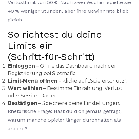
Verlustlimit von 50 €. Nach zwei Wochen spielte sie
40 % weniger Stunden, aber ihre Gewinnrate blieb
gleich.
So richtest du deine
Limits ein
(Schritt‑für‑Schritt)
Einloggen
– Öffne das Dashboard nach der
Registrierung bei Slotmafia.
Limit‑Menü öffnen
– Klicke auf „Spielerschutz“.
Wert wählen
– Bestimme Einzahlung, Verlust
oder Session‑Dauer.
Bestätigen
– Speichere deine Einstellungen.
Rhetorische Frage: Hast du dich jemals gefragt,
warum manche Spieler länger durchhalten als
andere?