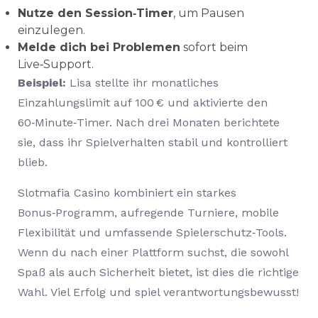
Nutze den Session‑Timer
, um Pausen
einzulegen.
Melde dich bei Problemen
sofort beim
Live‑Support.
Beispiel:
Lisa stellte ihr monatliches
Einzahlungslimit auf 100 € und aktivierte den
60‑Minute‑Timer. Nach drei Monaten berichtete
sie, dass ihr Spielverhalten stabil und kontrolliert
blieb.
Slotmafia Casino kombiniert ein starkes
Bonus‑Programm, aufregende Turniere, mobile
Flexibilität und umfassende Spielerschutz‑Tools.
Wenn du nach einer Plattform suchst, die sowohl
Spaß als auch Sicherheit bietet, ist dies die richtige
Wahl. Viel Erfolg und spiel verantwortungsbewusst!