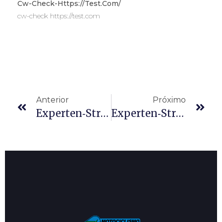
Cw-Check-Https://test.com/
cw-check https://test.com
Anterior
Próximo
Experten‑Strategien Für Blackjack Und Bonus‑Optimierung Im Slotlounge Casino
Experten‑Strategien Für Slot‑Erfolge Im Slotmafia Casino