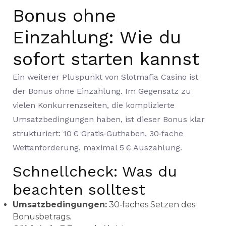
Bonus ohne
Einzahlung: Wie du
sofort starten kannst
Ein weiterer Pluspunkt von Slotmafia Casino ist
der Bonus ohne Einzahlung. Im Gegensatz zu
vielen Konkurrenzseiten, die komplizierte
Umsatzbedingungen haben, ist dieser Bonus klar
strukturiert: 10 € Gratis‑Guthaben, 30‑fache
Wettanforderung, maximal 5 € Auszahlung.
Schnellcheck: Was du
beachten solltest
Umsatzbedingungen:
30‑faches Setzen des
Bonusbetrags.