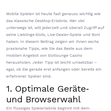
Mobile Spielen ist heute fast genauso wichtig wie
das klassische Desktop‑Erlebnis. Wer viel
unterwegs ist, will jederzeit und überall Zugriff auf
seine Lieblings‑Slots, Live‑Dealer‑Spiele und Boni
haben. In diesem Beitrag zeigen wir Ihnen sechs
praxisnahe Tipps, wie Sie das Beste aus dem
mobilen Angebot von Slotlounge Casino
herausholen. Jeder Tipp ist leicht umsetzbar –
egal, ob Sie gerade erst anfangen oder bereits ein
erfahrener Spieler sind.
1. Optimale Geräte‑
und Browserwahl
Ein flüssiges Spielerlebnis beginnt mit dem