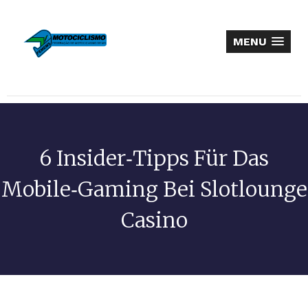
MENU
6 Insider‑Tipps Für Das
Mobile‑Gaming Bei Slotlounge
Casino