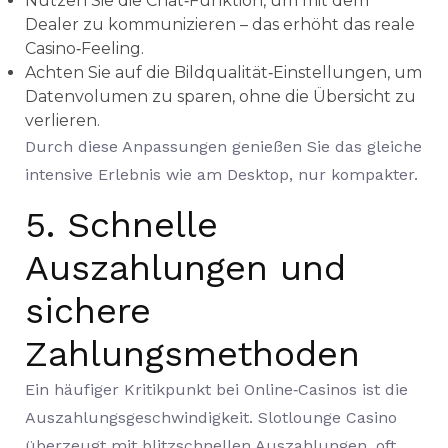
Nutzen Sie die Chat‑Funktion, um mit dem
Dealer zu kommunizieren – das erhöht das reale
Casino‑Feeling.
Achten Sie auf die Bildqualität‑Einstellungen, um
Datenvolumen zu sparen, ohne die Übersicht zu
verlieren.
Durch diese Anpassungen genießen Sie das gleiche
intensive Erlebnis wie am Desktop, nur kompakter.
5. Schnelle
Auszahlungen und
sichere
Zahlungsmethoden
Ein häufiger Kritikpunkt bei Online‑Casinos ist die
Auszahlungsgeschwindigkeit. Slotlounge Casino
überzeugt mit blitzschnellen Auszahlungen, oft