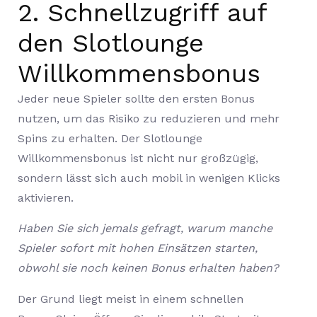
2. Schnellzugriff auf
den Slotlounge
Willkommensbonus
Jeder neue Spieler sollte den ersten Bonus
nutzen, um das Risiko zu reduzieren und mehr
Spins zu erhalten. Der Slotlounge
Willkommensbonus ist nicht nur großzügig,
sondern lässt sich auch mobil in wenigen Klicks
aktivieren.
Haben Sie sich jemals gefragt, warum manche
Spieler sofort mit hohen Einsätzen starten,
obwohl sie noch keinen Bonus erhalten haben?
Der Grund liegt meist in einem schnellen