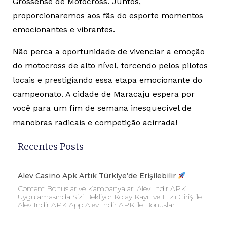
Grossense de Motocross. Juntos,
proporcionaremos aos fãs do esporte momentos
emocionantes e vibrantes.
Não perca a oportunidade de vivenciar a emoção
do motocross de alto nível, torcendo pelos pilotos
locais e prestigiando essa etapa emocionante do
campeonato. A cidade de Maracaju espera por
você para um fim de semana inesquecível de
manobras radicais e competição acirrada!
Recentes Posts
Alev Casino Apk Artık Türkiye’de Erişilebilir
Content Bonuslar ve Kampanyalar: Alev Indir APK
Uygulamasında Sizi Bekliyor Kolay Kayıt ve Hızlı Giriş ile
Alev Indir APK App Alev Indir APK ile Bonuslar