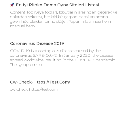
En Iyi Plinko Demo Oyna Siteleri Listesi
Content Top (veya toplar), lobutların arasından geçerek ve
onlardan sekerek, her biri bir çarpan bahsi anlamına
gelen hücrelerden birine düşer. Topun fırlatılması hem
manuel hem
Coronavirus Disease 2019
COVID-19 is a contagious disease caused by the
coronavirus SARS-CoV-2. In January 2020, the disease
spread worldwide, resulting in the COVID-19 pandemic.
The symptoms of
Cw-Check-Https://test.com/
cw-check https://test.com