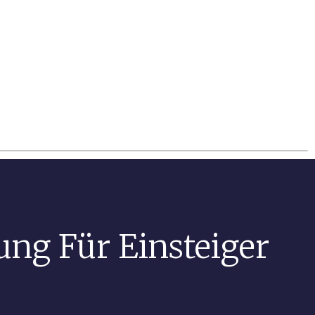
ung Für Einsteiger