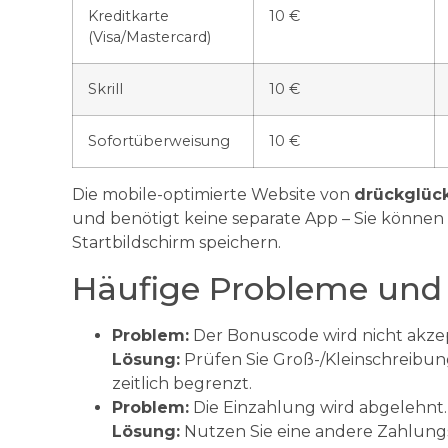
Kreditkarte
10 €
(Visa/Mastercard)
Skrill
10 €
Sofortüberweisung
10 €
Die mobile-optimierte Website von
drückglüc
und benötigt keine separate App – Sie können
Startbildschirm speichern.
Häufige Probleme und
Problem:
Der Bonuscode wird nicht akzep
Lösung:
Prüfen Sie Groß-/Kleinschreibung
zeitlich begrenzt.
Problem:
Die Einzahlung wird abgelehnt.
Lösung:
Nutzen Sie eine andere Zahlung