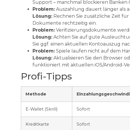
Support – manchmal blockieren Banken G
Problem:
Auszahlung dauert länger als 
Lösung:
Rechnen Sie zusätzliche Zeit für 
Dokumente rechtzeitig ein.
Problem:
Verifizierungsdokumente werden
Lösung:
Achten Sie auf gute Ausleuchtun
Sie ggf. einen aktuellen Kontoauszug nac
Problem:
Spiele laufen nicht auf dem Ha
Lösung:
Aktualisieren Sie den Browser od
funktioniert mit aktuellen iOS/Android-Ve
Profi-Tipps
Methode
Einzahlungsgeschwindi
E-Wallet (Skrill)
Sofort
Kreditkarte
Sofort