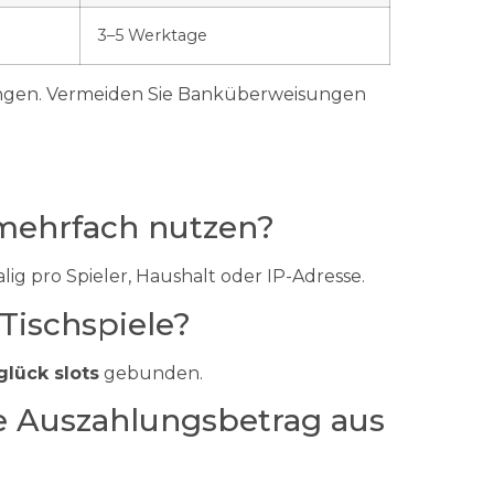
3–5 Werktage
ungen. Vermeiden Sie Banküberweisungen
mehrfach nutzen?
ig pro Spieler, Haushalt oder IP-Adresse.
 Tischspiele?
lück slots
gebunden.
e Auszahlungsbetrag aus