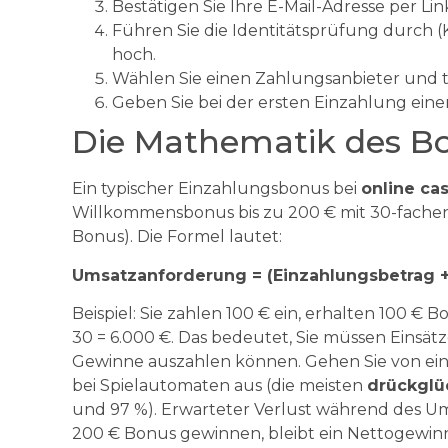
Bestätigen Sie Ihre E-Mail-Adresse per Lin
Führen Sie die Identitätsprüfung durch (K
hoch.
Wählen Sie einen Zahlungsanbieter und tä
Geben Sie bei der ersten Einzahlung eine
Die Mathematik des B
Ein typischer Einzahlungsbonus bei
online ca
Willkommensbonus bis zu 200 € mit 30-fach
Bonus). Die Formel lautet:
Umsatzanforderung = (Einzahlungsbetrag +
Beispiel: Sie zahlen 100 € ein, erhalten 100 € 
30 = 6.000 €. Das bedeutet, Sie müssen Einsätz
Gewinne auszahlen können. Gehen Sie von ein
bei Spielautomaten aus (die meisten
drückglüc
und 97 %). Erwarteter Verlust während des Ums
200 € Bonus gewinnen, bleibt ein Nettogewinn 