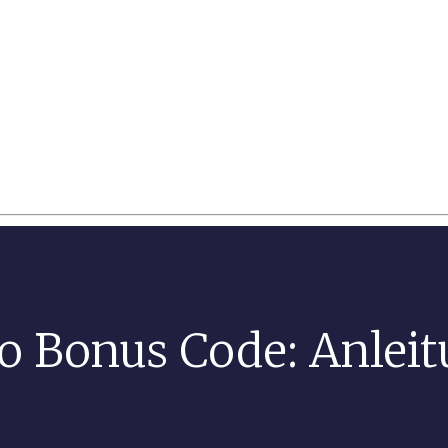
 Bonus Code: Anleit