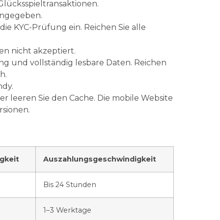
lücksspieltransaktionen.
angegeben.
die KYC-Prüfung ein. Reichen Sie alle
 nicht akzeptiert.
g und vollständig lesbare Daten. Reichen
h.
ndy.
er leeren Sie den Cache. Die mobile Website
rsionen.
gkeit
Auszahlungsgeschwindigkeit
Bis 24 Stunden
1–3 Werktage