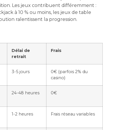
ition. Les jeux contribuent différemment :
ckjack à 10 % ou moins, les jeux de table
ibution ralentissent la progression.
Délai de
Frais
retrait
3-5 jours
0€ (parfois 2% du
casino)
24-48 heures
0€
1-2 heures
Frais réseau variables