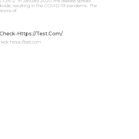
-CoV-2. In January 2020, the disease spread
dwide, resulting in the COVID-19 pandemic. The
toms of
Check-Https://test.com/
eck https://test.com