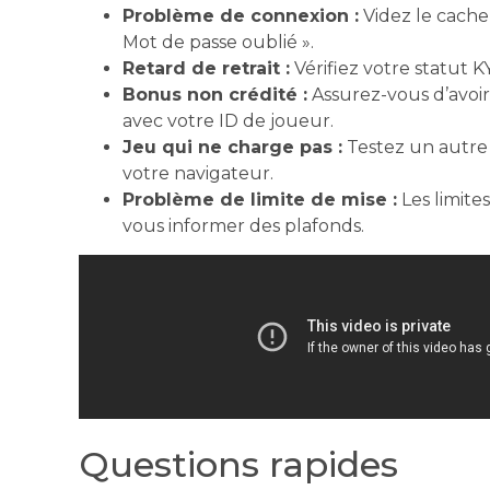
Problème de connexion :
Videz le cache, 
Mot de passe oublié ».
Retard de retrait :
Vérifiez votre statut KY
Bonus non crédité :
Assurez-vous d’avoir
avec votre ID de joueur.
Jeu qui ne charge pas :
Testez un autre 
votre navigateur.
Problème de limite de mise :
Les limites
vous informer des plafonds.
Questions rapides