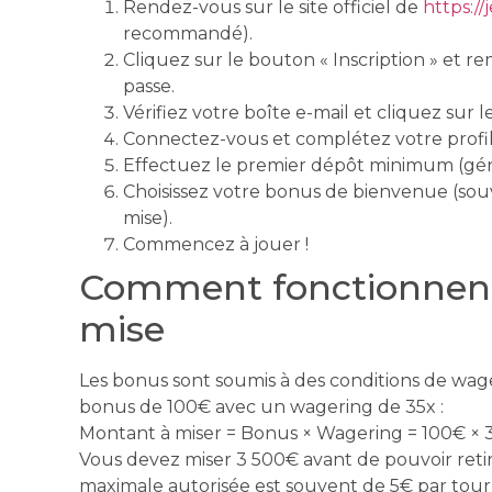
Rendez-vous sur le site officiel de
https://
recommandé).
Cliquez sur le bouton « Inscription » et re
passe.
Vérifiez votre boîte e-mail et cliquez sur l
Connectez-vous et complétez votre profil
Effectuez le premier dépôt minimum (gé
Choisissez votre bonus de bienvenue (so
mise).
Commencez à jouer !
Comment fonctionnent 
mise
Les bonus sont soumis à des conditions de wag
bonus de 100€ avec un wagering de 35x :
Montant à miser = Bonus × Wagering = 100€ × 3
Vous devez miser 3 500€ avant de pouvoir retire
maximale autorisée est souvent de 5€ par tour o