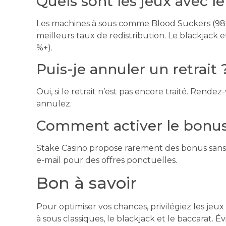
Quels sont les jeux avec l
Les machines à sous comme Blood Suckers (98 %
meilleurs taux de redistribution. Le blackjack 
%+).
Puis-je annuler un retrait 
Oui, si le retrait n’est pas encore traité. Rendez
annulez.
Comment activer le bonus
Stake Casino propose rarement des bonus sans 
e-mail pour des offres ponctuelles.
Bon à savoir
Pour optimiser vos chances, privilégiez les jeu
à sous classiques, le blackjack et le baccarat. Év