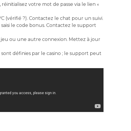
réinitialisez votre mot de passe via le lien «
C (vérifié ?). Contactez le chat pour un suivi.
 saisi le code bonus. Contactez le support
jeu ou une autre connexion. Mettez à jour
 sont définies par le casino ; le support peut