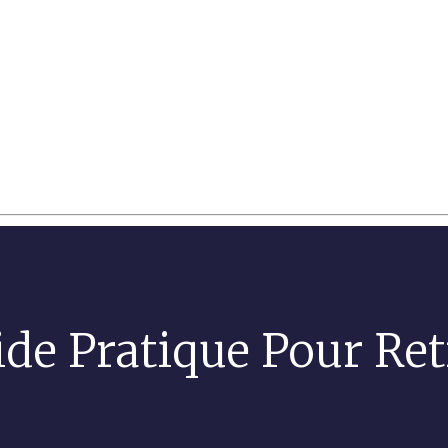
ide Pratique Pour Retr