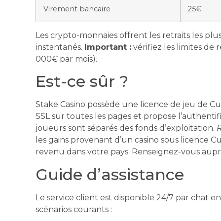
Virement bancaire
25€
Les crypto-monnaies offrent les retraits les pl
instantanés.
Important :
vérifiez les limites de
000€ par mois).
Est-ce sûr ?
Stake Casino possède une licence de jeu de Cura
SSL sur toutes les pages et propose l’authentif
joueurs sont séparés des fonds d’exploitation.
les gains provenant d’un casino sous licence C
revenu dans votre pays. Renseignez-vous auprès
Guide d’assistance
Le service client est disponible 24/7 par chat en
scénarios courants :