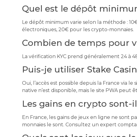
Quel est le dépôt minimu
Le dépôt minimum varie selon la méthode : 10€ 
électroniques, 20€ pour les crypto-monnaies.
Combien de temps pour v
La vérification KYC prend généralement 24 à 
Puis-je utiliser Stake Casi
Oui, l’accès est possible depuis la France via l
native n’est disponible, mais le site PWA peut êtr
Les gains en crypto sont-i
En France, les gains de jeux en ligne ne sont pa
monnaies le sont. Consultez un expert compta