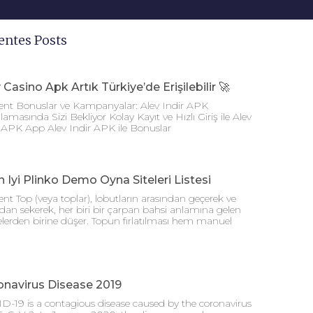
entes Posts
 Casino Apk Artık Türkiye’de Erişilebilir 🚀
ent Bonuslar ve Kampanyalar: Alev Indir APK
amasında Sizi Bekliyor Kolay Kayıt ve Hızlı Giriş ile Alev
r APK App Alev Indir APK ile Bonuslar
n Iyi Plinko Demo Oyna Siteleri Listesi
nt Top (veya toplar), lobutların arasından geçerek ve
dan sekerek, her biri bir çarpan bahsi anlamına gelen
lerden birine düşer. Topun fırlatılması hem manuel
onavirus Disease 2019
-19 is a contagious disease caused by the coronavirus