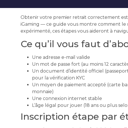
Obtenir votre premier retrait correctement est
iGaming — ce guide vous montre comment le r
expérimenté, ces étapes vous aideront à navigu
Ce qu’il vous faut d’ab
Une adresse e-mail valide
Un mot de passe fort (au moins 12 caractèr
Un document d’identité officiel (passeport
pour la vérification KYC
Un moyen de paiement accepté (carte banc
monnaie)
Une connexion internet stable
L’âge légal pour jouer (18 ans ou plus sel
Inscription étape par é