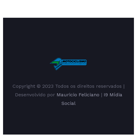
Copyright © 2023 Todos os direitos reservados |
Desenvolvido por
Mauricio Feliciano
|
I9 Mídia
Social