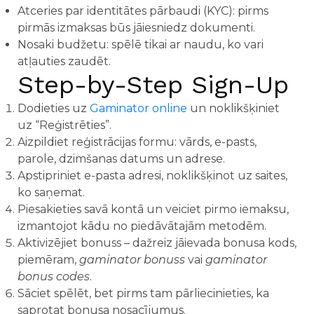
Atceries par identitātes pārbaudi (KYC): pirms
pirmās izmaksas būs jāiesniedz dokumenti.
Nosaki budžetu: spēlē tikai ar naudu, ko vari
atļauties zaudēt.
Step-by-Step Sign-Up
Dodieties uz
Gaminator online
un noklikšķiniet
uz “Reģistrēties”.
Aizpildiet reģistrācijas formu: vārds, e-pasts,
parole, dzimšanas datums un adrese.
Apstipriniet e-pasta adresi, noklikšķinot uz saites,
ko saņemat.
Piesakieties savā kontā un veiciet pirmo iemaksu,
izmantojot kādu no piedāvātajām metodēm.
Aktivizējiet bonuss – dažreiz jāievada bonusa kods,
piemēram,
gaminator bonuss
vai
gaminator
bonus codes
.
Sāciet spēlēt, bet pirms tam pārliecinieties, ka
saprotat bonusa nosacījumus.