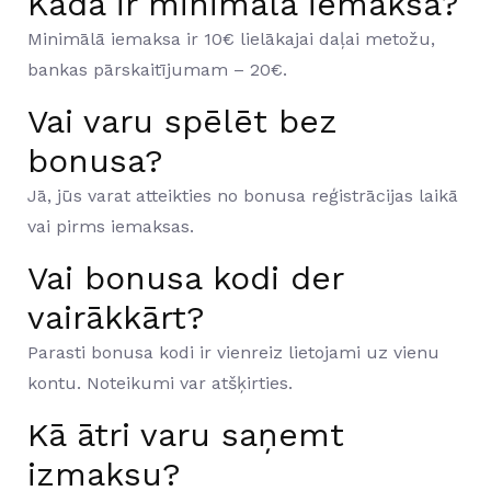
Kāda ir minimālā iemaksa?
Minimālā iemaksa ir 10€ lielākajai daļai metožu,
bankas pārskaitījumam – 20€.
Vai varu spēlēt bez
bonusa?
Jā, jūs varat atteikties no bonusa reģistrācijas laikā
vai pirms iemaksas.
Vai bonusa kodi der
vairākkārt?
Parasti bonusa kodi ir vienreiz lietojami uz vienu
kontu. Noteikumi var atšķirties.
Kā ātri varu saņemt
izmaksu?