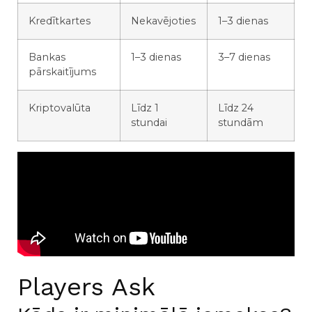
Kredītkartes
Nekavējoties
1–3 dienas
Bankas
1–3 dienas
3–7 dienas
pārskaitījums
Kriptovalūta
Līdz 1
Līdz 24
stundai
stundām
Players Ask