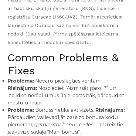
ar haotisku skaitļu ģeneratoru (RNG). Licence ir
reģistrēta Curacao (1668/JAZ). Tomēr atcerieties:
laimesti no Curacao kazino var būt apliekami ar
nodokli jūsu valstī. Pirms spēlēšanas ieteicams
konsultēties ar nodokļu speciālistu.
Common Problems &
Fixes
Problēma:
Nevaru pieslēgties kontam.
Risinājums:
Nospiediet “Aizmirsāt paroli?” un
izpildiet norādījumus. Ja e-pasts nāk, pārbaudiet
mēstuļu mapi.
Problēma:
Bonuss netika aktivizēts.
Risinājums:
Pārbaudiet, vai ievadījāt pareizo bonusa kodu
piemēram,
gaminator bonus codes
– dažreiz tie
jāaktivizē sadaļā “Mani bonusi”.