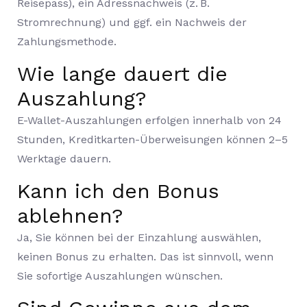
Reisepass), ein Adressnachweis (z. B.
Stromrechnung) und ggf. ein Nachweis der
Zahlungsmethode.
Wie lange dauert die
Auszahlung?
E-Wallet-Auszahlungen erfolgen innerhalb von 24
Stunden, Kreditkarten-Überweisungen können 2–5
Werktage dauern.
Kann ich den Bonus
ablehnen?
Ja, Sie können bei der Einzahlung auswählen,
keinen Bonus zu erhalten. Das ist sinnvoll, wenn
Sie sofortige Auszahlungen wünschen.