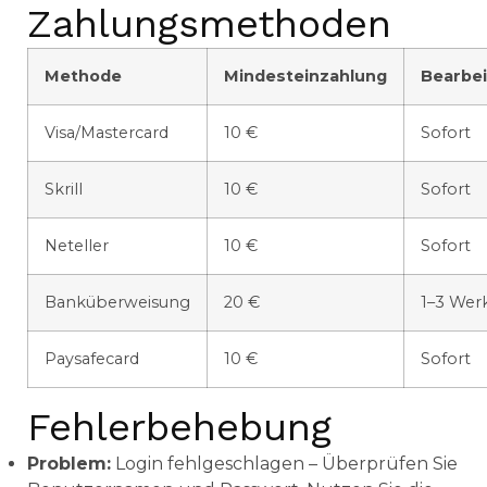
Zahlungsmethoden
Methode
Mindesteinzahlung
Bearbei
Visa/Mastercard
10 €
Sofort
Skrill
10 €
Sofort
Neteller
10 €
Sofort
Banküberweisung
20 €
1–3 Wer
Paysafecard
10 €
Sofort
Fehlerbehebung
Problem:
Login fehlgeschlagen – Überprüfen Sie