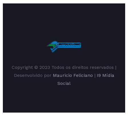
Copyright © 2023 Todos os direitos reservados |
Desenvolvido por
Mauricio Feliciano
|
I9 Mídia
Social