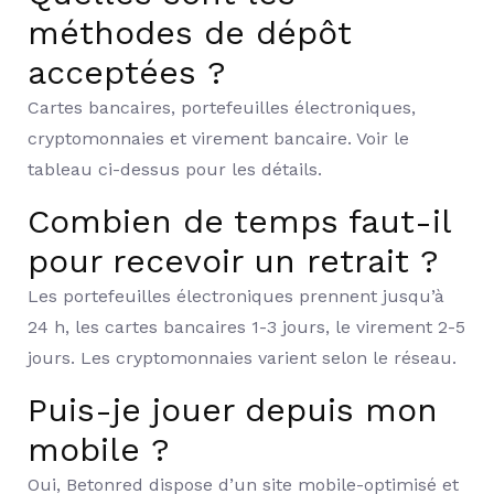
méthodes de dépôt
acceptées ?
Cartes bancaires, portefeuilles électroniques,
cryptomonnaies et virement bancaire. Voir le
tableau ci-dessus pour les détails.
Combien de temps faut-il
pour recevoir un retrait ?
Les portefeuilles électroniques prennent jusqu’à
24 h, les cartes bancaires 1-3 jours, le virement 2-5
jours. Les cryptomonnaies varient selon le réseau.
Puis-je jouer depuis mon
mobile ?
Oui, Betonred dispose d’un site mobile-optimisé et