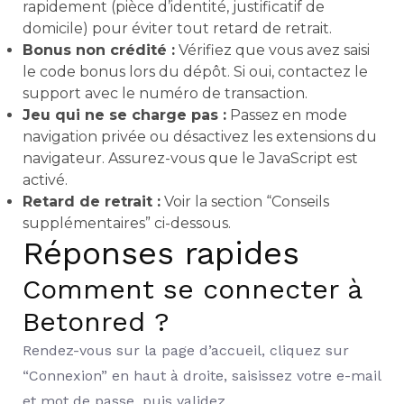
rapidement (pièce d’identité, justificatif de
domicile) pour éviter tout retard de retrait.
Bonus non crédité :
Vérifiez que vous avez saisi
le code bonus lors du dépôt. Si oui, contactez le
support avec le numéro de transaction.
Jeu qui ne se charge pas :
Passez en mode
navigation privée ou désactivez les extensions du
navigateur. Assurez-vous que le JavaScript est
activé.
Retard de retrait :
Voir la section “Conseils
supplémentaires” ci-dessous.
Réponses rapides
Comment se connecter à
Betonred ?
Rendez-vous sur la page d’accueil, cliquez sur
“Connexion” en haut à droite, saisissez votre e-mail
et mot de passe, puis validez.