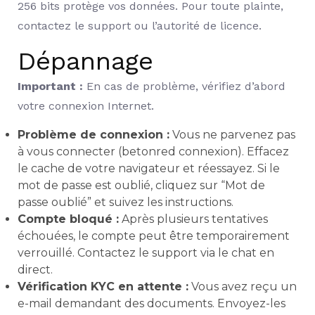
256 bits protège vos données. Pour toute plainte,
contactez le support ou l’autorité de licence.
Dépannage
Important :
En cas de problème, vérifiez d’abord
votre connexion Internet.
Problème de connexion :
Vous ne parvenez pas
à vous connecter (betonred connexion). Effacez
le cache de votre navigateur et réessayez. Si le
mot de passe est oublié, cliquez sur “Mot de
passe oublié” et suivez les instructions.
Compte bloqué :
Après plusieurs tentatives
échouées, le compte peut être temporairement
verrouillé. Contactez le support via le chat en
direct.
Vérification KYC en attente :
Vous avez reçu un
e-mail demandant des documents. Envoyez-les