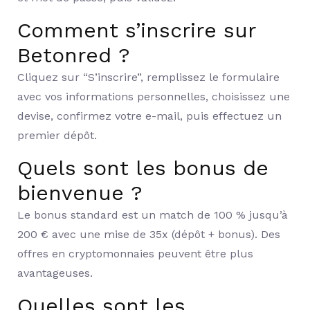
Comment s’inscrire sur
Betonred ?
Cliquez sur “S’inscrire”, remplissez le formulaire
avec vos informations personnelles, choisissez une
devise, confirmez votre e-mail, puis effectuez un
premier dépôt.
Quels sont les bonus de
bienvenue ?
Le bonus standard est un match de 100 % jusqu’à
200 € avec une mise de 35x (dépôt + bonus). Des
offres en cryptomonnaies peuvent être plus
avantageuses.
Quelles sont les