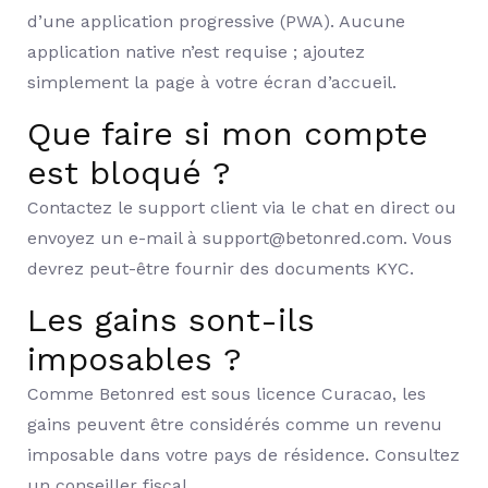
d’une application progressive (PWA). Aucune
application native n’est requise ; ajoutez
simplement la page à votre écran d’accueil.
Que faire si mon compte
est bloqué ?
Contactez le support client via le chat en direct ou
envoyez un e-mail à support@betonred.com. Vous
devrez peut-être fournir des documents KYC.
Les gains sont-ils
imposables ?
Comme Betonred est sous licence Curacao, les
gains peuvent être considérés comme un revenu
imposable dans votre pays de résidence. Consultez
un conseiller fiscal.