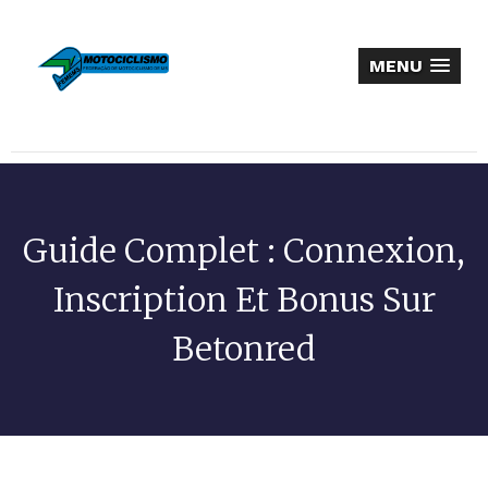
MENU
Guide Complet : Connexion,
Inscription Et Bonus Sur
Betonred