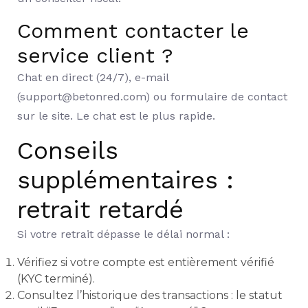
Comment contacter le
service client ?
Chat en direct (24/7), e-mail
(support@betonred.com) ou formulaire de contact
sur le site. Le chat est le plus rapide.
Conseils
supplémentaires :
retrait retardé
Si votre retrait dépasse le délai normal :
Vérifiez si votre compte est entièrement vérifié
(KYC terminé).
Consultez l’historique des transactions : le statut