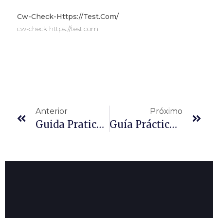
Cw-Check-Https://test.com/
cw-check https://test.com
Anterior
Próximo
Guida Pratica A Prewin: Login, Scommesse E Prelievi – Passo Dopo Passo
Guía Práctica De Daznbet: Registro, Bonos Y Pagos Sin Complicaciones