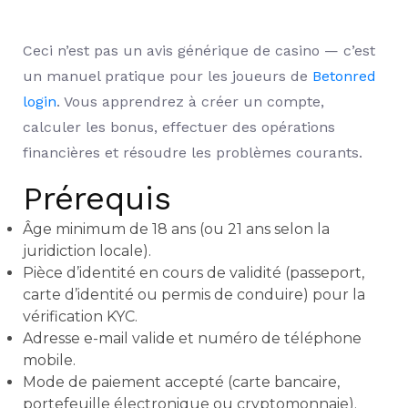
Ceci n’est pas un avis générique de casino — c’est
un manuel pratique pour les joueurs de
Betonred
login
. Vous apprendrez à créer un compte,
calculer les bonus, effectuer des opérations
financières et résoudre les problèmes courants.
Prérequis
Âge minimum de 18 ans (ou 21 ans selon la
juridiction locale).
Pièce d’identité en cours de validité (passeport,
carte d’identité ou permis de conduire) pour la
vérification KYC.
Adresse e-mail valide et numéro de téléphone
mobile.
Mode de paiement accepté (carte bancaire,
portefeuille électronique ou cryptomonnaie).