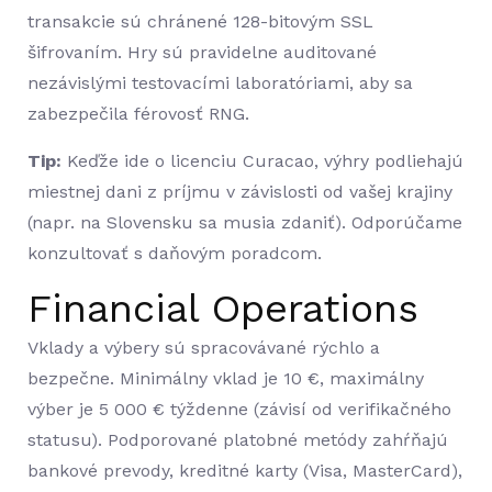
transakcie sú chránené 128-bitovým SSL
šifrovaním. Hry sú pravidelne auditované
nezávislými testovacími laboratóriami, aby sa
zabezpečila férovosť RNG.
Tip:
Keďže ide o licenciu Curacao, výhry podliehajú
miestnej dani z príjmu v závislosti od vašej krajiny
(napr. na Slovensku sa musia zdaniť). Odporúčame
konzultovať s daňovým poradcom.
Financial Operations
Vklady a výbery sú spracovávané rýchlo a
bezpečne. Minimálny vklad je 10 €, maximálny
výber je 5 000 € týždenne (závisí od verifikačného
statusu). Podporované platobné metódy zahŕňajú
bankové prevody, kreditné karty (Visa, MasterCard),