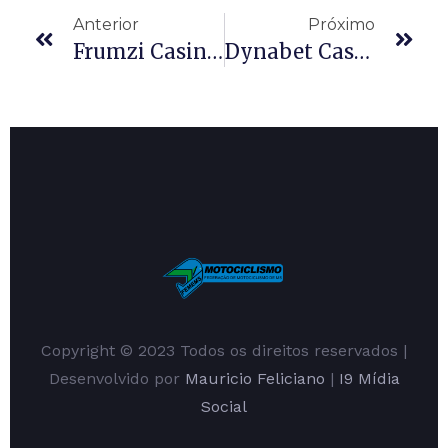
Anterior
Próximo
Frumzi Casino-Guide: Registrering, Bonuser Og Betalingsmetoder
Dynabet Casino Guide – Slik Kommer Du I Gang Og Maksimerer Bonusen
Copyright © 2023 Todos os direitos reservados |
Desenvolvido por
Mauricio Feliciano
|
I9 Mídia
Social