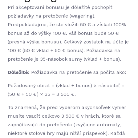
Pri akceptovaní bonusu je dôležité pochopiť
požiadavky na pretočenie (wagering).
Predpokladajme, že ste vložili 50 € a získali 100%
bonus až do výšky 100 €. Váš bonus bude 50 €
(presná výška bonusu). Celkový zostatok na účte je
100 € (50 € vklad + 50 € bonus). Požiadavka na
pretočenie je 35-násobok sumy (vklad + bonus).
Dôležité:
Požiadavka na pretočenie sa počíta ako:
Požadovaný obrat = (vklad + bonus) × násobiteľ =
(50 € + 50 €) × 35 = 3 500 €.
To znamená, že pred výberom akýchkoľvek výhier
musíte vsadiť celkovo 3 500 € v hrách, ktoré sa
započítavajú do pretočenia (zvyčajne automaty,
niektoré stolové hry majú nižší príspevok). Každá