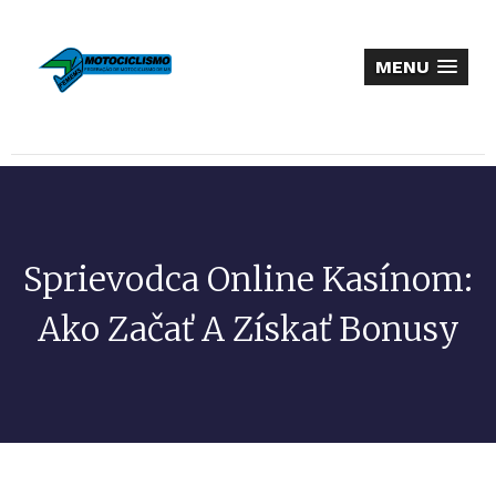
MENU
Sprievodca Online Kasínom:
Ako Začať A Získať Bonusy