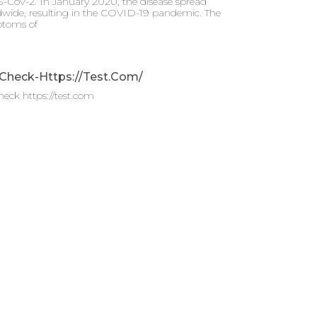
-CoV-2. In January 2020, the disease spread
dwide, resulting in the COVID-19 pandemic. The
toms of
Check-Https://test.com/
eck https://test.com