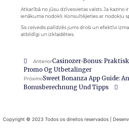
Atkarībā no jūsu dzīvesvietas valsts. Ja kazino ir l
ienākuma nodokli. Konsultējieties ar nodokļu sp
Šis ceļvedis palīdzēs jums droši un efektīvi izma
atbildīgi un izklaidēties.
Casinozer-Bonus: Praktisk
Anterior
Promo Og Utbetalinger
Sweet Bonanza App Guide: A
Próximo
Bonusberechnung Und Tipps
Copyright © 2023 Todos os direitos reservados | Desen