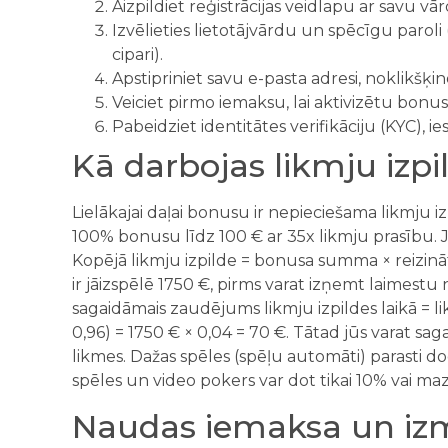
Aizpildiet reģistrācijas veidlapu ar savu 
Izvēlieties lietotājvārdu un spēcīgu paroli 
cipari).
Apstipriniet savu e-pasta adresi, noklikšķin
Veiciet pirmo iemaksu, lai aktivizētu bonus
Pabeidziet identitātes verifikāciju (KYC),
Kā darbojas likmju izpi
Lielākajai daļai bonusu ir nepieciešama likmju 
100% bonusu līdz 100 € ar 35x likmju prasību. 
Kopējā likmju izpilde = bonusa summa × reizināt
ir jāizspēlē 1750 €, pirms varat izņemt laimest
sagaidāmais zaudējums likmju izpildes laikā = li
0,96) = 1750 € × 0,04 = 70 €. Tātad jūs varat sag
likmes. Dažas spēles (spēļu automāti) parasti d
spēles un video pokers var dot tikai 10% vai 
Naudas iemaksa un iz