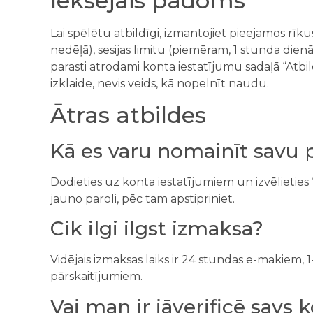
Iekšējais padoms
Lai spēlētu atbildīgi, izmantojiet pieejamos rīku
nedēļā), sesijas limitu (piemēram, 1 stunda dienā
parasti atrodami konta iestatījumu sadaļā “Atbild
izklaide, nevis veids, kā nopelnīt naudu.
Ātras atbildes
Kā es varu nomainīt savu p
Dodieties uz konta iestatījumiem un izvēlieties “
jauno paroli, pēc tam apstipriniet.
Cik ilgi ilgst izmaksa?
Vidējais izmaksas laiks ir 24 stundas e-makiem,
pārskaitījumiem.
Vai man ir jāverificē savs 