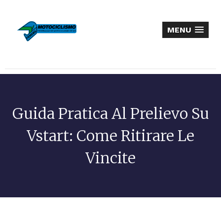
MENU
Guida Pratica Al Prelievo Su
Vstart: Come Ritirare Le
Vincite