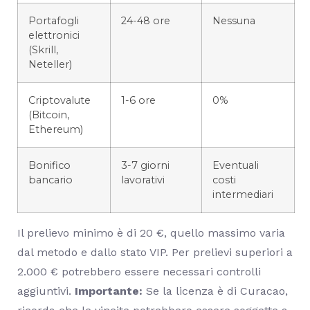
Portafogli
24-48 ore
Nessuna
elettronici
(Skrill,
Neteller)
Criptovalute
1-6 ore
0%
(Bitcoin,
Ethereum)
Bonifico
3-7 giorni
Eventuali
bancario
lavorativi
costi
intermediari
Il prelievo minimo è di 20 €, quello massimo varia
dal metodo e dallo stato VIP. Per prelievi superiori a
2.000 € potrebbero essere necessari controlli
aggiuntivi.
Importante:
Se la licenza è di Curacao,