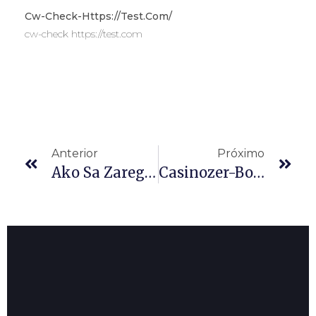
Cw-Check-Https://test.com/
cw-check https://test.com
Anterior
Próximo
Ako Sa Zaregistrovať V Doublestar Casino – Kompletný Sprievodca
Casinozer-Bonus: Praktisk Guide Til Kode Promo Og Utbetalinger