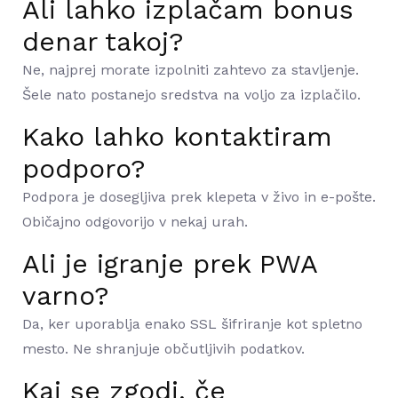
Ali lahko izplačam bonus
denar takoj?
Ne, najprej morate izpolniti zahtevo za stavljenje.
Šele nato postanejo sredstva na voljo za izplačilo.
Kako lahko kontaktiram
podporo?
Podpora je dosegljiva prek klepeta v živo in e-pošte.
Običajno odgovorijo v nekaj urah.
Ali je igranje prek PWA
varno?
Da, ker uporablja enako SSL šifriranje kot spletno
mesto. Ne shranjuje občutljivih podatkov.
Kaj se zgodi, če