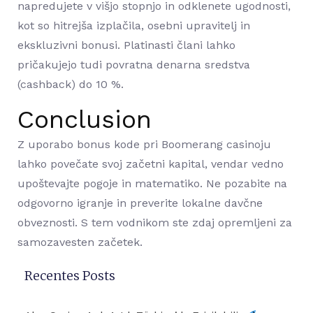
napredujete v višjo stopnjo in odklenete ugodnosti,
kot so hitrejša izplačila, osebni upravitelj in
ekskluzivni bonusi. Platinasti člani lahko
pričakujejo tudi povratna denarna sredstva
(cashback) do 10 %.
Conclusion
Z uporabo bonus kode pri Boomerang casinoju
lahko povečate svoj začetni kapital, vendar vedno
upoštevajte pogoje in matematiko. Ne pozabite na
odgovorno igranje in preverite lokalne davčne
obveznosti. S tem vodnikom ste zdaj opremljeni za
samozavesten začetek.
Recentes Posts