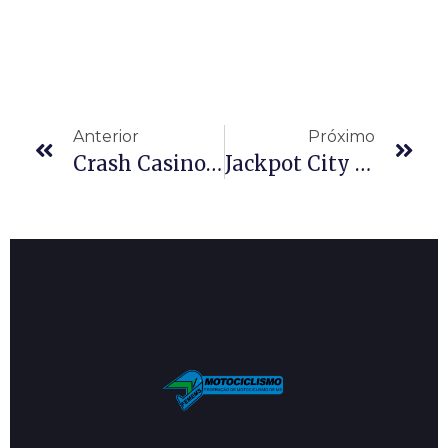
Anterior
Próximo
Crash Casino Online: Registrering, Bonuser Og Sikkerhet I Praksis
Jackpot City Casino Guide – Bonuses, Mobile Access & Payouts