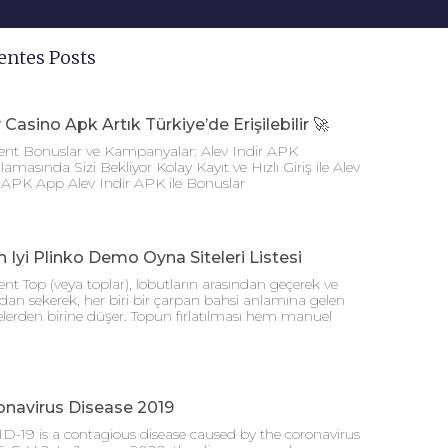
entes Posts
 Casino Apk Artık Türkiye’de Erişilebilir 🚀
ent Bonuslar ve Kampanyalar: Alev Indir APK
amasında Sizi Bekliyor Kolay Kayıt ve Hızlı Giriş ile Alev
r APK App Alev Indir APK ile Bonuslar
n Iyi Plinko Demo Oyna Siteleri Listesi
nt Top (veya toplar), lobutların arasından geçerek ve
dan sekerek, her biri bir çarpan bahsi anlamına gelen
lerden birine düşer. Topun fırlatılması hem manuel
onavirus Disease 2019
-19 is a contagious disease caused by the coronavirus