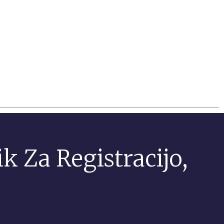
k Za Registracijo,