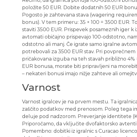
Recimo, da igralnica ponuja 100-odstotni bonus 
položite 50 EUR. Dobite dodatnih 50 EUR bonu
Pogosto je zahtevana stava (wagering require
bonus). V tem primeru: 35 × 100 = 3500 EUR. 
staviti 3500 EUR. Prispevek posameznih iger k iz
avtomati običajno prispevajo 100-odstotno, nami
odstotno ali manj. Če igrate samo igralne avto
potrebovali za 3500 EUR stav. Pri povprečnem R
pričakovana izguba na teh stavah približno 4% 
EUR bonusa, morate biti pripravljeni na moreb
– nekateri bonusi imajo nižje zahteve ali omejitv
Varnost
Varnost igralcev je na prvem mestu. Ta igralnica
zaščito podatkov med prenosom. Poleg tega im
deluje pod nadzorom. Preverjanje identitete (KY
Priporočamo, da vključite dvofaktorsko avtenti
Pomembno: dobitki iz igralnic s Curacao licenco