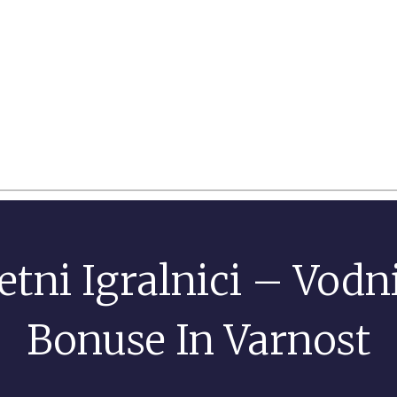
etni Igralnici – Vodni
Bonuse In Varnost