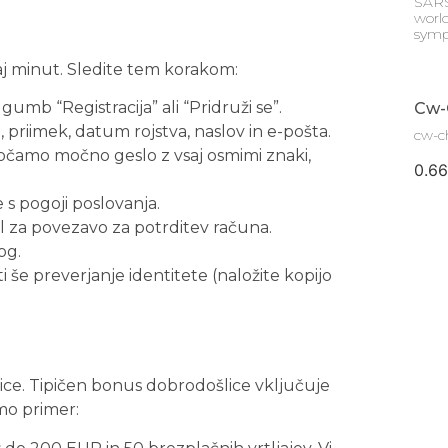
SARS
worl
symp
kaj minut. Sledite tem korakom:
gumb “Registracija” ali “Pridruži se”.
Cw-
 priimek, datum rojstva, naslov in e-pošta.
cw-ch
ročamo močno geslo z vsaj osmimi znaki,
te s pogoji poslovanja.
dal za povezavo za potrditev računa.
og.
 še preverjanje identitete (naložite kopijo
nice. Tipičen bonus dobrodošlice vključuje
mo primer: