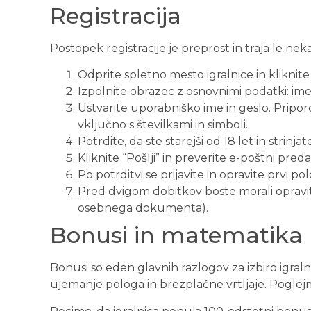
Registracija
Postopek registracije je preprost in traja le ne
Odprite spletno mesto igralnice in kliknite 
Izpolnite obrazec z osnovnimi podatki: ime,
Ustvarite uporabniško ime in geslo. Pripo
vključno s številkami in simboli.
Potrdite, da ste starejši od 18 let in strinja
Kliknite “Pošlji” in preverite e-poštni pre
Po potrditvi se prijavite in opravite prvi pol
Pred dvigom dobitkov boste morali opraviti
osebnega dokumenta).
Bonusi in matematika
Bonusi so eden glavnih razlogov za izbiro igral
ujemanje pologa in brezplačne vrtljaje. Poglej