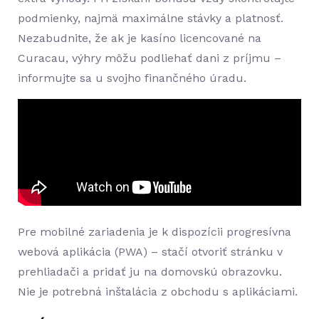
podmienky, najmä maximálne stávky a platnosť.
Nezabudnite, že ak je kasíno licencované na
Curacau, výhry môžu podliehať dani z príjmu –
informujte sa u svojho finančného úradu.
Pre mobilné zariadenia je k dispozícii progresívna
webová aplikácia (PWA) – stačí otvoriť stránku v
prehliadači a pridať ju na domovskú obrazovku.
Nie je potrebná inštalácia z obchodu s aplikáciami.