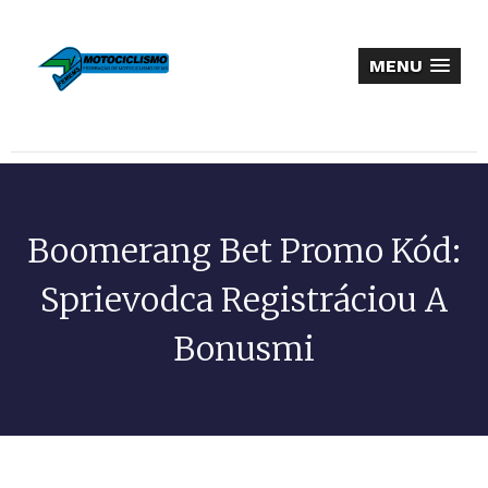
MENU
Boomerang Bet Promo Kód:
Sprievodca Registráciou A
Bonusmi